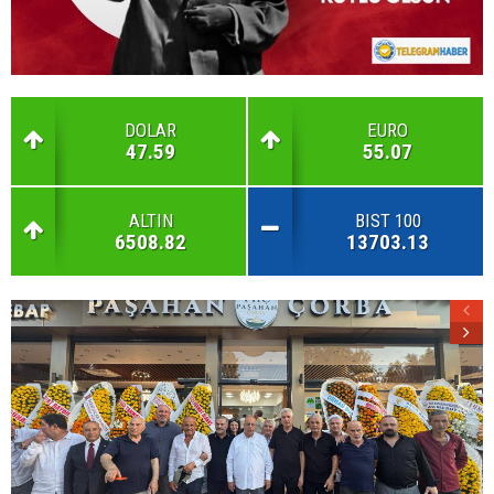
DOLAR
EURO
47.59
55.07
ALTIN
BIST 100
6508.82
13703.13