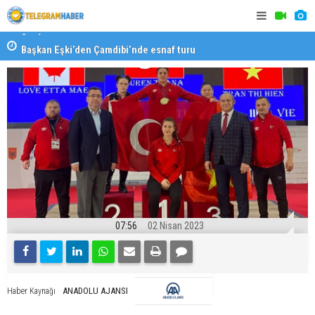
Başkan Eşki’den Çamdibi’nde esnaf turu
Halk isted
07:56
02 Nisan 2023
ANADOLU AJANSI
Haber Kaynağı