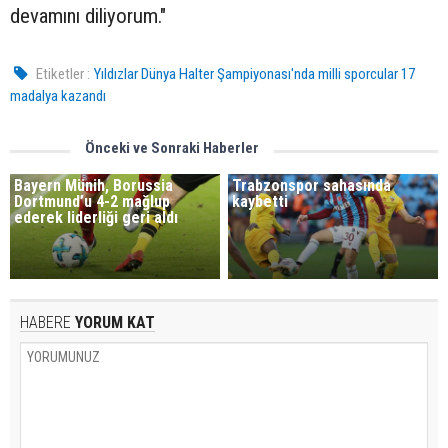
devamını diliyorum."
Etiketler :
Yıldızlar Dünya Halter Şampiyonası'nda milli sporcular 17
madalya kazandı
Önceki ve Sonraki Haberler
Bayern Münih, Borussia
Trabzonspor sahasında
Dortmund’u 4-2 mağlup
kaybetti
ederek liderliği geri aldı
HABERE
YORUM KAT