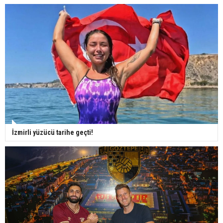
İzmirli yüzücü tarihe geçti!