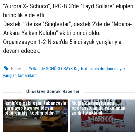
"Aurora X- Schüco", IRC-B 3'de "Layd Sollare" ekipleri
birincilik elde etti.
Destek 1'de ise "Singlestar", destek 2'de de "Moana-
Ankara Yelken Kulübü" ekibi birinci oldu.
Organizasyon 1-2 Nisan'da 5'inci ayak yarışlarıyla
devam edecek.
Etiketler :
Yelkende SCHÜCO-BAYK Kış Trofesi'nin dördüncü ayak
yarışları tamamlandı
Önceki ve Sonraki Haberler
İzmir'de eski eşini tabancayla
Muğla'da uyuşturucu
yaralayıp kayınvalidesini
operasyonunda yakalanan
öldüren kişi teslim oldu
zanlı tutuklandı