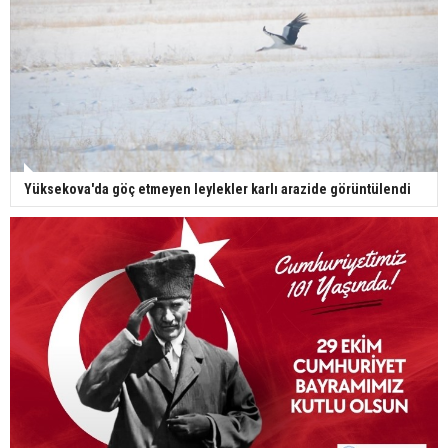
Yüksekova'da göç etmeyen leylekler karlı arazide görüntülendi