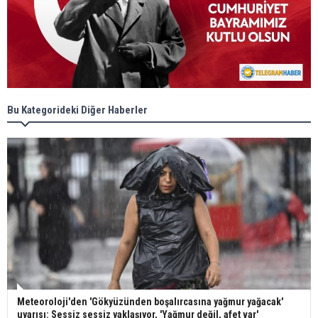
Bu Kategorideki Diğer Haberler
Meteoroloji'den 'Gökyüzünden boşalırcasına yağmur yağacak'
uyarısı: Sessiz sessiz yaklaşıyor, 'Yağmur değil, afet var'