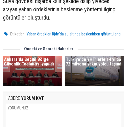
Suya gövdesi dışarda kalır şekilde dalıp yiyecek
arayan yaban ördeklerinin beslenme yöntemi ilginç
görüntüler oluşturdu.
Etiketler :
Yaban ördekleri Iğdır'da su altında beslenirken görüntülendi
Önceki ve Sonraki Haberler
Ankara'da Seçim Bölge
Türkiye'de YHT'lerle 14 yılda
Güvenlik Toplantısı yapıldı
72 milyona yakın yolcu taşındı
HABERE
YORUM KAT