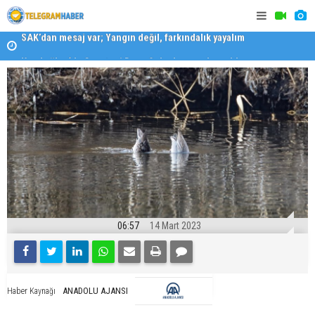
SAK’dan mesaj var; Yangın değil, farkındalık yayalım
Konaklı ka
Karabağlar ‘da Gazeteci Barış Selçuk saygıyla anıldı
06:57
14 Mart 2023
ANADOLU AJANSI
Haber Kaynağı