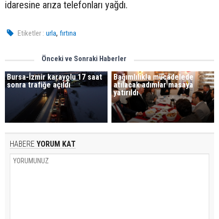
idaresine arıza telefonları yağdı.
,
Etiketler :
urla
fırtına
Önceki ve Sonraki Haberler
Bursa-İzmir karayolu 17 saat
Bağımlılıkla mücadelede
sonra trafiğe açıldı
atılacak adımlar masaya
yatırıldı
HABERE
YORUM KAT