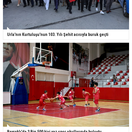
Urla'nın Kurtuluşu'nun 103. Yılı Şehit acısıyla buruk geçti
Bayraklı'da 3 Bin 500 kişi yaz spor okullarında buluştu