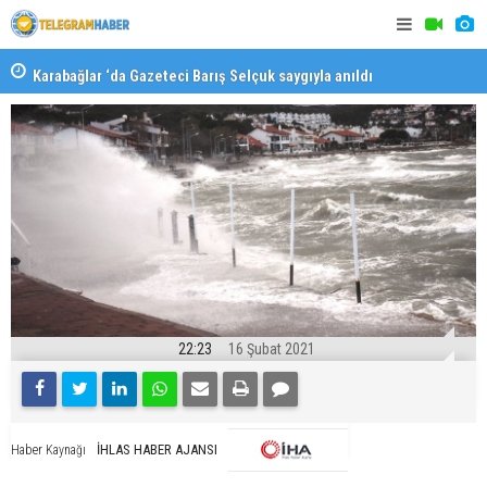
Karabağlar ‘da Gazeteci Barış Selçuk saygıyla anıldı
Konaklı ka
22:23
16 Şubat 2021
İHLAS HABER AJANSI
Haber Kaynağı