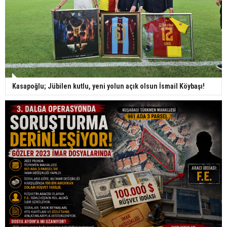
Kasapoğlu; Jübilen kutlu, yeni yolun açık olsun İsmail Köybaşı!