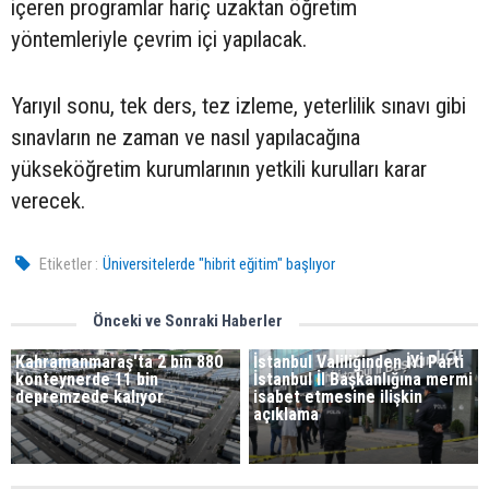
içeren programlar hariç uzaktan öğretim
yöntemleriyle çevrim içi yapılacak.
Yarıyıl sonu, tek ders, tez izleme, yeterlilik sınavı gibi
sınavların ne zaman ve nasıl yapılacağına
yükseköğretim kurumlarının yetkili kurulları karar
verecek.
Etiketler :
Üniversitelerde "hibrit eğitim" başlıyor
Önceki ve Sonraki Haberler
Kahramanmaraş'ta 2 bin 880
İstanbul Valiliğinden İYİ Parti
konteynerde 11 bin
İstanbul İl Başkanlığına mermi
depremzede kalıyor
isabet etmesine ilişkin
açıklama