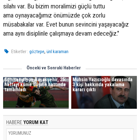
silahı var. Bu bizim moralimizi güçlü tuttu
ama oynayacağımız önümüzde çok zorlu
müsabakalar var. Evet bunun sevincini yaşayacağız
ama aynı disiplinle çalışmaya devam edeceğiz."
,
Etiketler :
göztepe
ünl karaman
Önceki ve Sonraki Haberler
Son şampiyon Başakşehir, 25.
Muhsin Yazıcıoğlu davasında
haftayı küme düşme hattında
3 kişi hakkında yakalama
tamamladı
kararı çıktı
HABERE
YORUM KAT