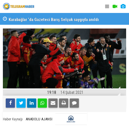
Karabağlar ‘da Gazeteci Barış Selçuk saygıyla anıldı
Konaklı ka
19:18
14 Şubat 2021
ANADOLU AJANSI
Haber Kaynağı