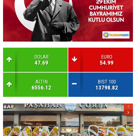
DOLAR
EURO
47.69
54.99
ALTIN
BIST 100
6556.12
13798.82