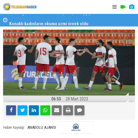
Konaklı kadınların okuma azmi örnek oldu
Zumba ve p
06:50
28 Mart 2023
ANADOLU AJANSI
Haber Kaynağı