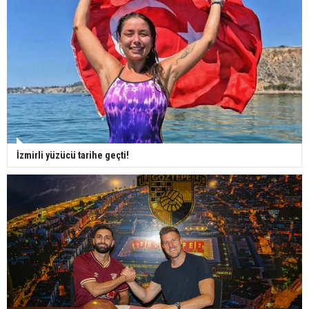
İzmirli yüzücü tarihe geçti!