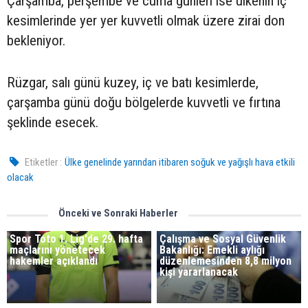
Çarşamba, perşembe ve cuma günleri ise ülkenin iç
kesimlerinde yer yer kuvvetli olmak üzere zirai don
bekleniyor.
Rüzgar, salı günü kuzey, iç ve batı kesimlerde,
çarşamba günü doğu bölgelerde kuvvetli ve fırtına
şeklinde esecek.
Etiketler :
Ülke genelinde yarından itibaren soğuk ve yağışlı hava etkili
olacak
Önceki ve Sonraki Haberler
Spor Toto 1. Lig'de 29. hafta
Çalışma ve Sosyal Güvenlik
maçlarını yönetecek
Bakanlığı: Emekli aylığı
hakemler açıklandı
düzenlemesinden 8,8 milyon
kişi yararlanacak