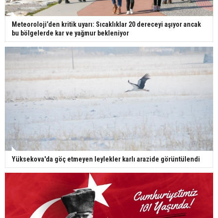
Meteoroloji’den kritik uyarı: Sıcaklıklar 20 dereceyi aşıyor ancak
bu bölgelerde kar ve yağmur bekleniyor
Yüksekova'da göç etmeyen leylekler karlı arazide görüntülendi