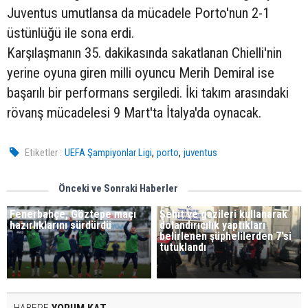
Juventus umutlansa da mücadele Porto'nun 2-1
üstünlüğü ile sona erdi.
Karşılaşmanın 35. dakikasında sakatlanan Chielli'nin
yerine oyuna giren milli oyuncu Merih Demiral ise
başarılı bir performans sergiledi. İki takım arasındaki
rövanş mücadelesi 9 Mart'ta İtalya'da oynacak.
,
,
Etiketler :
UEFA Şampiyonlar Ligi
porto
juventus
Önceki ve Sonraki Haberler
Fenerbahçe, Göztepe maçı
Şehit ve gazileri kullanarak
hazırlıklarını sürdürdü
dolandırıcılık yaptıkları
belirlenen şüphelilerden 7'si
tutuklandı