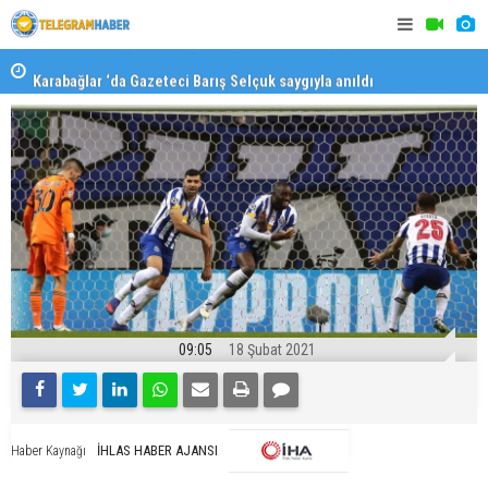
Karabağlar ‘da Gazeteci Barış Selçuk saygıyla anıldı
Konaklı ka
09:05
18 Şubat 2021
İHLAS HABER AJANSI
Haber Kaynağı