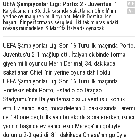
UEFA Şampiyonlar Ligi: Porto: 2 - Juventus: 1
A+
Karşılaşmanın 35. dakikasında sakatlanan Chielli'nin
A-
yerine oyuna giren milli oyuncu Merih Demiral ise
başarılı bir performans sergiledi. İki takım arasındaki
rövanş mücadelesi 9 Mart'ta İtalya'da oynacak.
UEFA Şampiyonlar Ligi Son 16 Turu ilk maçında Porto,
Juventus'u 2-1 mağlup etti. İtalyan ekibinde forma
giyen milli oyuncu Merih Derimal, 34. dakikada
sakatlanan Chielli'nin yerine oyuna dahil oldu.
UEFA Şampiyonlar Ligi Son 16 Turu ilk maçında
Portekiz ekibi Porto, Estadio do Dragao
Stadyumu'nda İtalyan temsilcisi Juventus'u konuk
etti. Ev sahibi ekip, mücadelenin 3. dakikasında Taremi
ile 1-0 öne geçti. İlk yarı bu skorla sona ererken, ikinci
yarının başında ev sahibi ekip Marega'nın golüyle
durumu 2-0 getirdi. 81. dakikada Chiesa'nın golüyle