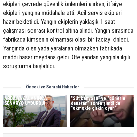
ekipleri çevrede güvenlik önlemleri alırken, itfaiye
ekipleri yangına müdahale etti. Acil servis ekipleri
hazır bekletildi. Yangın ekiplerin yaklaşık 1 saat
çalışması sonrası kontrol altına alındı. Yangın sırasında
fabrikada kimsenin olmaması olası bir faciayı önledi.
Yangında ölen yada yaralanan olmazken fabrikada
maddi hasar meydana geldi. Öte yandan yangınla ilgili
soruşturma başlatıldı.
Önceki ve Sonraki Haberler
ARDA YAKALANINCA
"Süt banyosu" ve "dönerle
SENARYO UYDURDU!
danstan" sonra şimdi de
"ekmekle çirkin oyun"