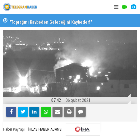
"Toprağını Kaybeden Geleceğini Kaybeder!"
SAK’dan mes
07:42
06 Şubat 2021
İHLAS HABER AJANSI
Haber Kaynağı