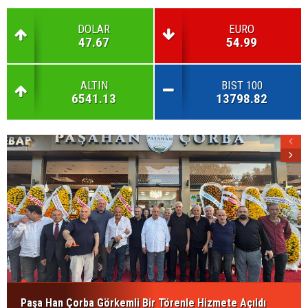
DOLAR
EURO
47.67
54.99
ALTIN
BIST 100
6541.13
13798.82
Paşa Han Çorba Görkemli Bir Törenle Hizmete Açıldı