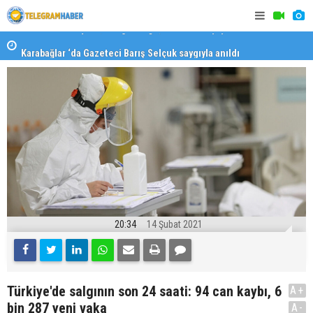
Karabağlar ‘da Gazeteci Barış Selçuk saygıyla anıldı
Konaklı ka
20:34
14 Şubat 2021
Türkiye'de salgının son 24 saati: 94 can kaybı, 6
A+
bin 287 yeni vaka
A-