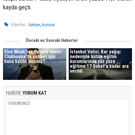
kayda geçti.
,
Etiketler :
türkiye
korona
Önceki ve Sonraki Haberler
Elon Musk'tan Putin'e davet:
İstanbul Valisi: Kar yağışı
Clubhouse'ta sohbet için
nedeniyle bütün eğitim
bana katılır mısınız?
kurumlarında yüz yüze
eğitime 17 Şubat'a kadar ara
verildi
HABERE
YORUM KAT