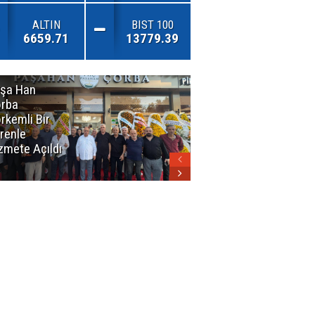
ALTIN
BIST 100
6659.71
13779.39
şa Han
İnsan En Çok
rba
Açamadığı
rkemli Bir
Kapıları
renle
Hatırlar
zmete Açıldı