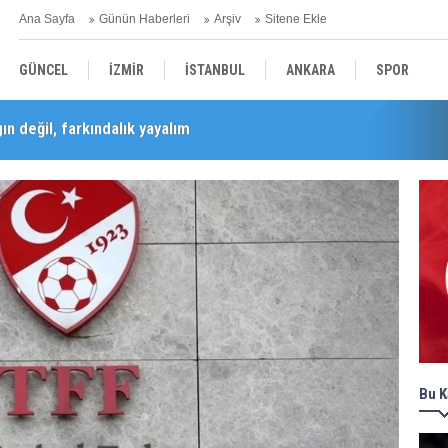
Ana Sayfa
Günün Haberleri
Arşiv
Sitene Ekle
GÜNCEL
İZMİR
İSTANBUL
ANKARA
SPOR
n değil, farkındalık yayalım
Barış Selçuk saygıyla anıldı
YEREL
SAĞLIK
EKONOMİ
POLİTİKA
Bu K