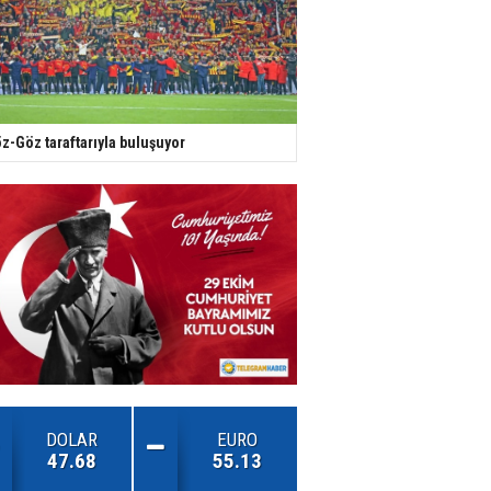
z-Göz taraftarıyla buluşuyor
DOLAR
EURO
47.68
55.13