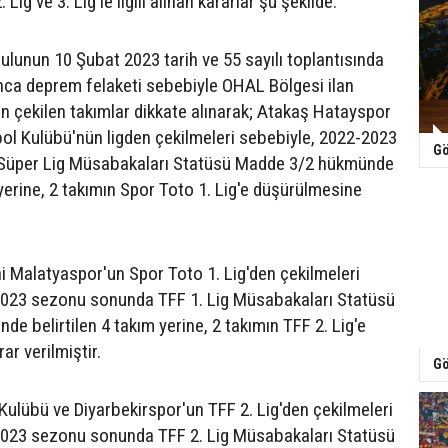
. Lig ve 3. Lig'le ilgili alınan kararlar şu şekilde:
ulunun 10 Şubat 2023 tarih ve 55 sayılı toplantısında
ınca deprem felaketi sebebiyle OHAL Bölgesi ilan
den çekilen takımlar dikkate alınarak; Atakaş Hatayspor
ol Kulübü'nün ligden çekilmeleri sebebiyle, 2022-2023
Gö
Süper Lig Müsabakaları Statüsü Madde 3/2 hükmünde
 yerine, 2 takımın Spor Toto 1. Lig'e düşürülmesine
 Malatyaspor'un Spor Toto 1. Lig'den çekilmeleri
2023 sezonu sonunda TFF 1. Lig Müsabakaları Statüsü
e belirtilen 4 takım yerine, 2 takımın TFF 2. Lig'e
r verilmiştir.
Gö
ulübü ve Diyarbekirspor'un TFF 2. Lig'den çekilmeleri
2023 sezonu sonunda TFF 2. Lig Müsabakaları Statüsü