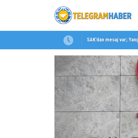
SAK’dan mesaj var; Yangı
Karabağlar ‘da Gazeteci 