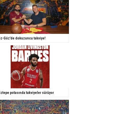
z-Göz'de dokuzuncu takviye!
ztepe potasında takviyeler sürüyor