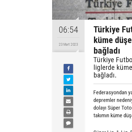
Türkiye Fu
06:54
küme düşec
23 Mart 2023
bağladı
Türkiye Futbo
liglerde küme
bağladı.
Federasyondan ya
depremler nedeniy
dolayı Süper Toto 
takımın küme düşec