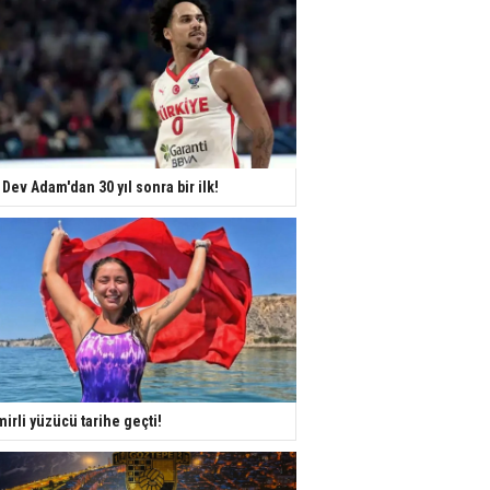
 Dev Adam'dan 30 yıl sonra bir ilk!
mirli yüzücü tarihe geçti!