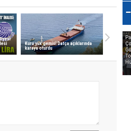
Pa
diyesi
Ço
lesi
Kuru yük gemisi Datça açıklarında
karaya oturdu
Gö
Tö
Hi