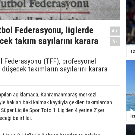
tbol Federasyonu, liglerde
A+
ek takım sayılarını karara
A-
12
l Federasyonu (TFF), profesyonel
 düşecek takımların sayılarını karara
pılan açıklamada, Kahramanmaraş merkezli
le hakları baki kalmak kaydıyla çekilen takımlardan
Süper Lig ile Spor Toto 1. Lig'den 4 yerine 2'şer
İz
eği belirtildi.