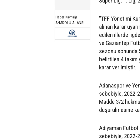
Süper Lig, 1. Lig, 2
Haber Kaynağı
"TFF Yönetimi Kur
ANADOLU AJANSI
alınan karar uyar
edilen illerde lig
ve Gaziantep Futb
sezonu sonunda 
belirtilen 4 takım
karar verilmiştir.
Adanaspor ve Yeni
sebebiyle, 2022-
Madde 3/2 hükmünd
düşürülmesine kara
Adıyaman Futbol K
sebebiyle, 2022-