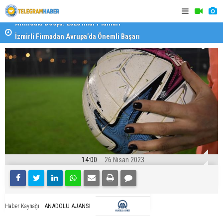
İzmirli Firmadan Avrupa’da Önemli Başarı
Özel Okulla
Devlet Oku
14:00
26 Nisan 2023
ANADOLU AJANSI
Haber Kaynağı