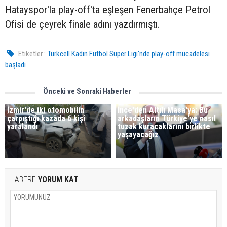
Hatayspor'la play-off'ta eşleşen Fenerbahçe Petrol
Ofisi de çeyrek finale adını yazdırmıştı.
Etiketler :
Turkcell Kadın Futbol Süper Ligi'nde play-off mücadelesi
başladı
Önceki ve Sonraki Haberler
İzmir'de iki otomobilin
İnce'den Altılı Masa'ya: Bu
çarpıştığı kazada 6 kişi
arkadaşların Türkiye'ye nasıl
yaralandı
tuzak kuracaklarını birlikte
yaşayacağız
HABERE
YORUM KAT