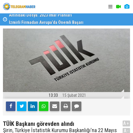
İzmirli Firmadan Avrupa’da Önemli Başarı
Özel Okulla
Devlet Oku
13:33
15 Şubat 2021
TÜİK Başkanı görevden alındı
A+
Şirin, Türkiye İstatistik Kurumu Başkanlığı'na 22 Mayıs
A-