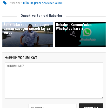
Etiketler :
TÜİK Başkanı görevden alındı
Önceki ve Sonraki Haberler
Balık tutarken denize düşen
Rekabet Kurumu'ndan
uzman çavuşun cesedi kıyıya
WhatsApp kararı
vurdu
HABERE
YORUM KAT