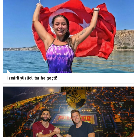
İzmirli yüzücü tarihe geçti!