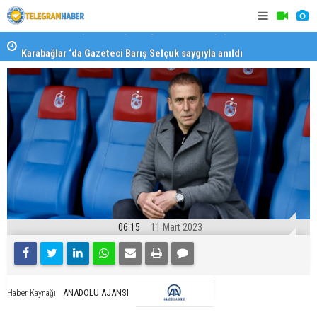
Karabağlar ‘da Gazeteci Barış Selçuk saygıyla anıldı
Konaklı ka
06:15
11 Mart 2023
ANADOLU AJANSI
Haber Kaynağı