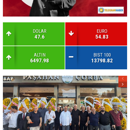
DOLAR
EURO
47.6
54.83
ALTIN
BIST 100
6497.98
13798.82