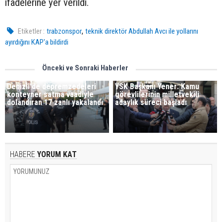
ifadelerine yer verildi.
,
Etiketler :
trabzonspor
teknik direktör Abdullah Avcı ile yollarını
ayırdığını KAP'a bildirdi
Önceki ve Sonraki Haberler
Denizli'de depremzedeleri
YSK Başkanı Yener: Kamu
konteyner satma vaadiyle
görevlilerinin milletvekili
dolandıran 17 zanlı yakalandı
adaylık süreci başladı
HABERE
YORUM KAT