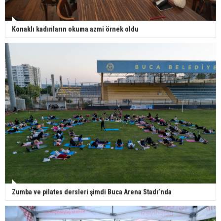
Konaklı kadınların okuma azmi örnek oldu
Zumba ve pilates dersleri şimdi Buca Arena Stadı’nda