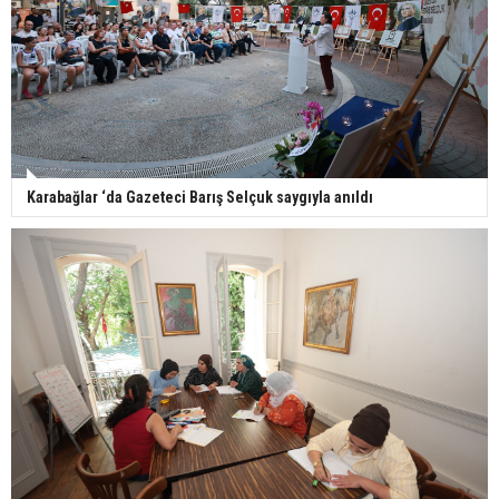
Karabağlar ‘da Gazeteci Barış Selçuk saygıyla anıldı