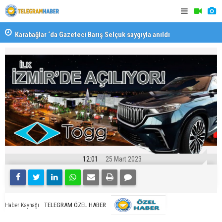
Karabağlar ‘da Gazeteci Barış Selçuk saygıyla anıldı
Konaklı ka
12:01
25 Mart 2023
TELEGRAM ÖZEL HABER
Haber Kaynağı