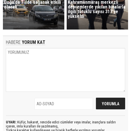
Doğu'da 7 ilde sağanak etkili
Kahramanmaraş merkezli
olacak
depremlerde yıkılan binalarla
ilgili tutuklu sayısı 317'ye
yükseldi
HABERE
YORUM KAT
UYARI:
Küfür, hakaret, rencide edici cümleler veya imalar, inançlara saldırı
içeren, imla kuralları ile yazılmamış,
Türkçe karakter kullanılmayan ve büyük harflerle yazılmış yorumlar