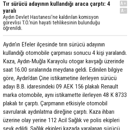
Tır sürücü adayının kullandığı araca çarptı: 4
A+
yaralı
A-
Aydın Devlet Hastanesi'ne kaldırılan komisyon
görevlisi T.Ö.’nün hayati tehlikesinin bulunduğu
öğrenildi.
Aydın’ın Efeler ilçesinde tırın sürücü adayının
kullandığı otomobile çarpması sonucu 4 kişi yaralandı.
Kaza, Aydın-Muğla Karayolu otogar kavşağı üzerinde
saat 16.00 sıralarında meydana geldi. Edinilen bilgiye
göre, Aydın’dan Çine istikametine ilerleyen sürücü
adayı B.B. idaresindeki 09 AEK 156 plakalı Renault
marka otomobile, aynı istikamette ilerleyen 48 K 8733
plakalı tır çarptı. Çarpmanın etkisiyle otomobil
savrularak aydınlatma direğine çarptı. Kaza ihbarı
üzerine olay yerine 112 Acil Sağlık ve polis ekipleri
sevk edildi. Sağlık ekipleri kazada yaralanan sürücü