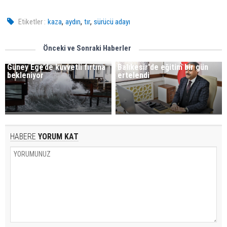
,
,
,
Etiketler :
kaza
aydın
tır
sürücü adayı
Önceki ve Sonraki Haberler
Güney Ege’de kuvvetli fırtına
Balıkesir'de eğitim bir gün
bekleniyor
ertelendi
HABERE
YORUM KAT