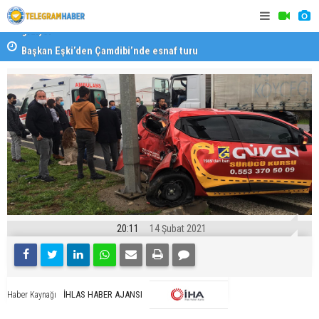
Başkan Eşki’den Çamdibi’nde esnaf turu
Halk isted
20:11
14 Şubat 2021
İHLAS HABER AJANSI
Haber Kaynağı