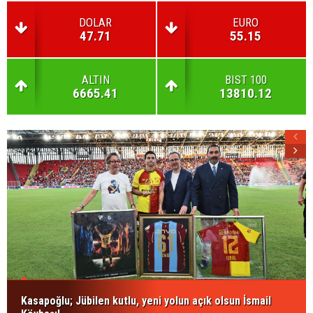
DOLAR
EURO
47.71
55.15
ALTIN
BIST 100
6665.41
13810.12
Kasapoğlu; Jübilen kutlu, yeni yolun açık olsun İsmail