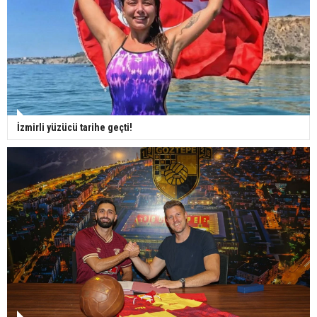
İzmirli yüzücü tarihe geçti!