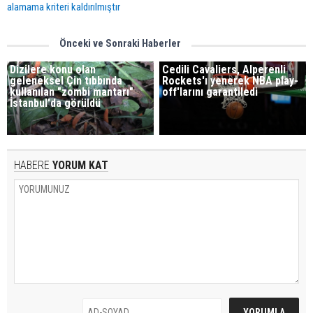
alamama kriteri kaldırılmıştır
Önceki ve Sonraki Haberler
Dizilere konu olan
Cedili Cavaliers, Alperenli
geleneksel Çin tıbbında
Rockets'ı yenerek NBA play-
kullanılan "zombi mantarı"
off'larını garantiledi
İstanbul'da görüldü
HABERE
YORUM KAT