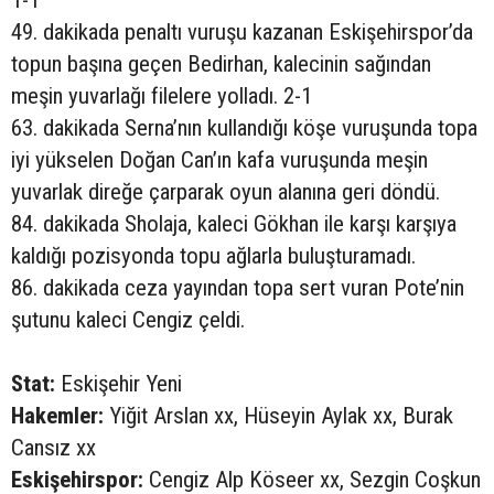
1-1
49. dakikada penaltı vuruşu kazanan Eskişehirspor’da
topun başına geçen Bedirhan, kalecinin sağından
meşin yuvarlağı filelere yolladı. 2-1
63. dakikada Serna’nın kullandığı köşe vuruşunda topa
iyi yükselen Doğan Can’ın kafa vuruşunda meşin
yuvarlak direğe çarparak oyun alanına geri döndü.
84. dakikada Sholaja, kaleci Gökhan ile karşı karşıya
kaldığı pozisyonda topu ağlarla buluşturamadı.
86. dakikada ceza yayından topa sert vuran Pote’nin
şutunu kaleci Cengiz çeldi.
Stat:
Eskişehir Yeni
Hakemler:
Yiğit Arslan xx, Hüseyin Aylak xx, Burak
Cansız xx
Eskişehirspor:
Cengiz Alp Köseer xx, Sezgin Coşkun