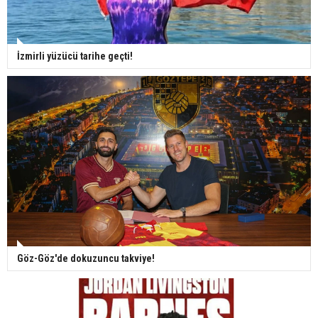
İzmirli yüzücü tarihe geçti!
Göz-Göz'de dokuzuncu takviye!