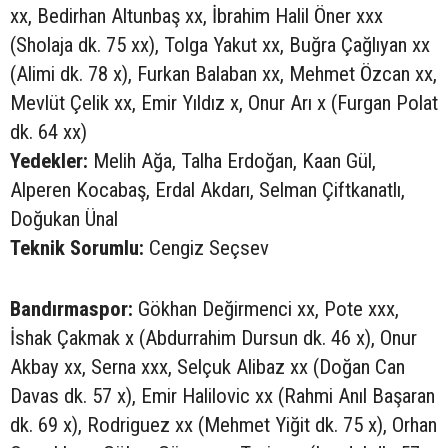
xx, Bedirhan Altunbaş xx, İbrahim Halil Öner xxx
(Sholaja dk. 75 xx), Tolga Yakut xx, Buğra Çağlıyan xx
(Alimi dk. 78 x), Furkan Balaban xx, Mehmet Özcan xx,
Mevlüt Çelik xx, Emir Yıldız x, Onur Arı x (Furgan Polat
dk. 64 xx)
Yedekler:
Melih Ağa, Talha Erdoğan, Kaan Gül,
Alperen Kocabaş, Erdal Akdarı, Selman Çiftkanatlı,
Doğukan Ünal
Teknik Sorumlu:
Cengiz Seçsev
Bandırmaspor:
Gökhan Değirmenci xx, Pote xxx,
İshak Çakmak x (Abdurrahim Dursun dk. 46 x), Onur
Akbay xx, Serna xxx, Selçuk Alibaz xx (Doğan Can
Davas dk. 57 x), Emir Halilovic xx (Rahmi Anıl Başaran
dk. 69 x), Rodriguez xx (Mehmet Yiğit dk. 75 x), Orhan