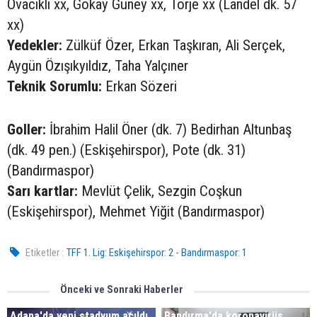
Ovacıklı xx, Gökay Güney xx, Torje xx (Landel dk. 57
xx)
Yedekler:
Zülküf Özer, Erkan Taşkıran, Ali Serçek,
Aygün Özışıkyıldız, Taha Yalçıner
Teknik Sorumlu:
Erkan Sözeri
Goller:
İbrahim Halil Öner (dk. 7) Bedirhan Altunbaş
(dk. 49 pen.) (Eskişehirspor), Pote (dk. 31)
(Bandırmaspor)
Sarı kartlar:
Mevlüt Çelik, Sezgin Coşkun
(Eskişehirspor), Mehmet Yiğit (Bandırmaspor)
Etiketler :
TFF 1. Lig: Eskişehirspor: 2 - Bandırmaspor: 1
Önceki ve Sonraki Haberler
Adana'da yeni stadyum açıldı
Bandırma'da koronavirüs