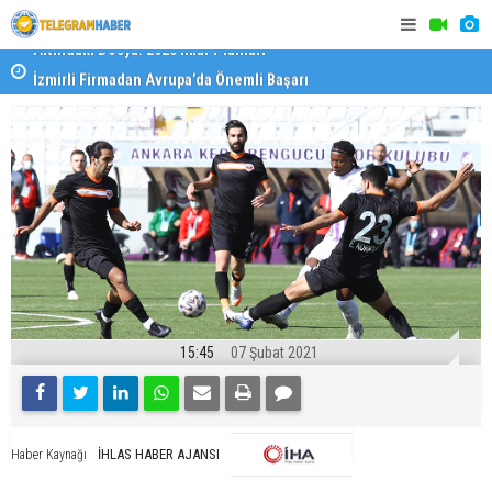
İzmirli Firmadan Avrupa’da Önemli Başarı
Özel Okulla
Devlet Oku
15:45
07 Şubat 2021
İHLAS HABER AJANSI
Haber Kaynağı