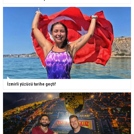
İzmirli yüzücü tarihe geçti!