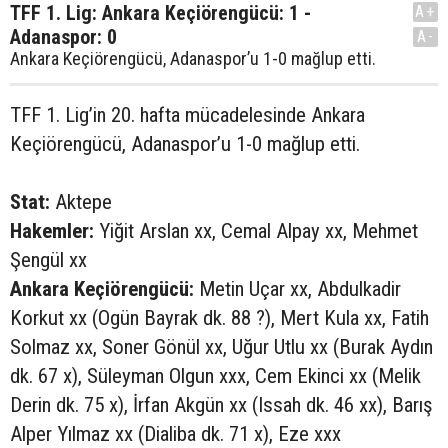
TFF 1. Lig: Ankara Keçiörengücü: 1 -
A+
Adanaspor: 0
A-
Ankara Keçiörengücü, Adanaspor’u 1-0 mağlup etti.
TFF 1. Lig’in 20. hafta mücadelesinde Ankara
Keçiörengücü, Adanaspor’u 1-0 mağlup etti.
Stat:
Aktepe
Hakemler:
Yiğit Arslan xx, Cemal Alpay xx, Mehmet
Şengül xx
Ankara Keçiörengücü:
Metin Uçar xx, Abdulkadir
Korkut xx (Ogün Bayrak dk. 88 ?), Mert Kula xx, Fatih
Solmaz xx, Soner Gönül xx, Uğur Utlu xx (Burak Aydın
dk. 67 x), Süleyman Olgun xxx, Cem Ekinci xx (Melik
Derin dk. 75 x), İrfan Akgün xx (Issah dk. 46 xx), Barış
Alper Yılmaz xx (Dialiba dk. 71 x), Eze xxx