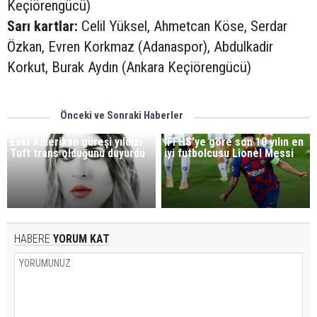
Keçiörengücü)
Sarı kartlar:
Celil Yüksel, Ahmetcan Köse, Serdar
Özkan, Evren Korkmaz (Adanaspor), Abdulkadir
Korkut, Burak Aydın (Ankara Keçiörengücü)
Önceki ve Sonraki Haberler
Eski Amerikan güreşi yıldızı
IFFHS'ye göre son 10 yılın en
Tuft trans olduğunu duyurdu
iyi futbolcusu Lionel Messi
HABERE
YORUM KAT