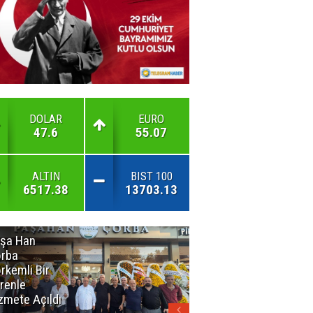
DOLAR
EURO
47.6
55.07
ALTIN
BIST 100
6517.38
13703.13
şa Han
İnsan En Çok
rba
Açamadığı
rkemli Bir
Kapıları
renle
Hatırlar
zmete Açıldı