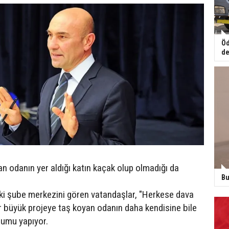
Öd
de
n odanın yer aldığı katın kaçak olup olmadığı da
Bu
ki şube merkezini gören vatandaşlar, "Herkese dava
er büyük projeye taş koyan odanın daha kendisine bile
rumu yapıyor.