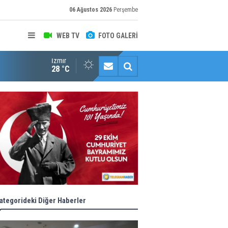
06 Ağustos 2026
Perşembe
WEB TV
FOTO GALERİ
İzmir
Halk istedi, ESHOT düzenledi
28 °C
ategorideki Diğer Haberler