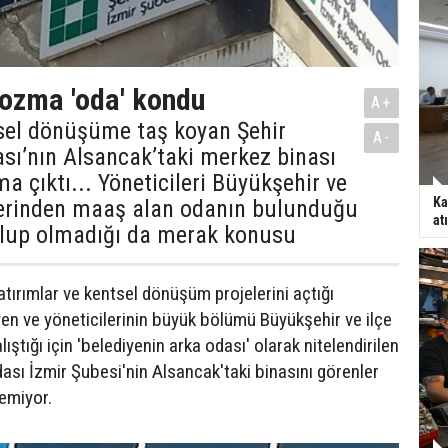
ozma 'oda' kondu
A+
tsel dönüşüme taş koyan Şehir
A-
ası’nın Alsancak’taki merkez binası
a çıktı... Yöneticileri Büyükşehir ve
Ka
elerinden maaş alan odanın bulunduğu
at
olup olmadığı da merak konusu
tırımlar ve kentsel dönüşüm projelerini açtığı
yen ve yöneticilerinin büyük bölümü Büyükşehir ve ilçe
ıştığı için 'belediyenin arka odası' olarak nitelendirilen
dası İzmir Şubesi'nin Alsancak'taki binasını görenler
yemiyor.