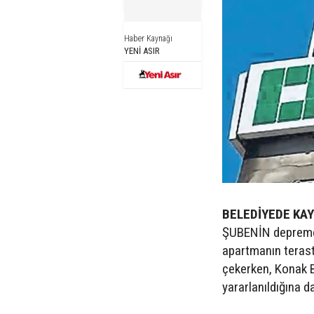
Haber Kaynağı
YENİ ASIR
BELEDİYEDE KAY
ŞUBENİN depreme d
apartmanın terast
çekerken, Konak Be
yararlanıldığına d