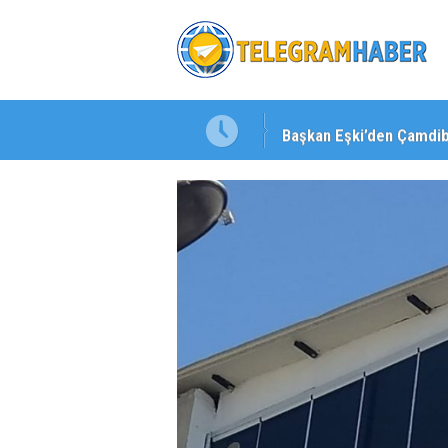
Başkan Eşki’den Çamdib