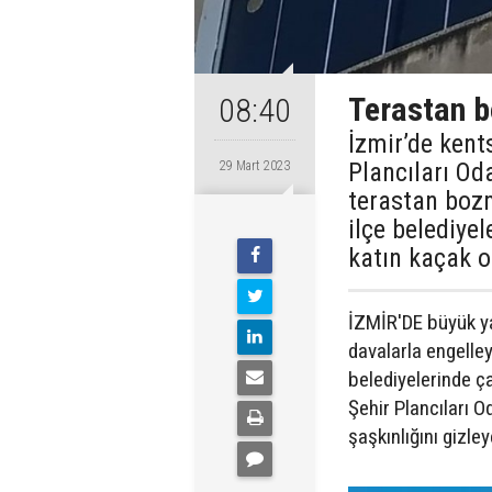
Terastan b
08:40
İzmir’de ken
Plancıları Od
29 Mart 2023
terastan bozm
ilçe belediy
katın kaçak 
İZMİR'DE büyük ya
davalarla engelle
belediyelerinde çal
Şehir Plancıları O
şaşkınlığını gizle