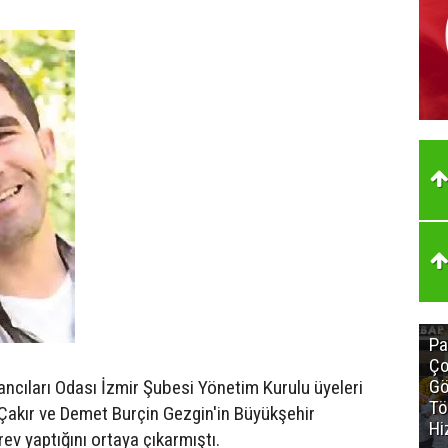
Pa
Ço
Gö
lancıları Odası İzmir Şubesi Yönetim Kurulu üyeleri
Tö
 Çakır ve Demet Burçin Gezgin'in Büyükşehir
Hi
ev yaptığını ortaya çıkarmıştı.