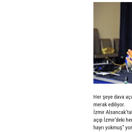
Her şeye dava aça
merak ediliyor.
İzmir Alsancak'ta
açıp İzmir'deki h
hayrı yokmuş" yo