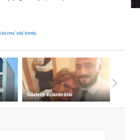
n bozma 'oda' kondu
da
Sülalece dolandırdılar