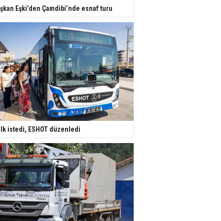
şkan Eşki’den Çamdibi’nde esnaf turu
lk istedi, ESHOT düzenledi