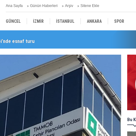
Ana Sayfa
Günün Haberleri
Arşiv
Sitene Ekle
GÜNCEL
İZMİR
İSTANBUL
ANKARA
SPOR
i’nde esnaf turu
YEREL
SAĞLIK
EKONOMİ
POLİTİKA
Bu K