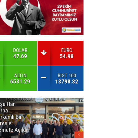
DOLAR
EURO
47.69
54.98
ALTIN
BIST 100
6531.29
13798.82
şa Han
İnsan En Çok
rba
Açamadığı
rkemli Bir
Kapıları
renle
Hatırlar
zmete Açıldı