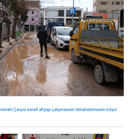
emeraltı Çarşısı esnafı altyapı çalışmasının tamamlanmasını istiyor