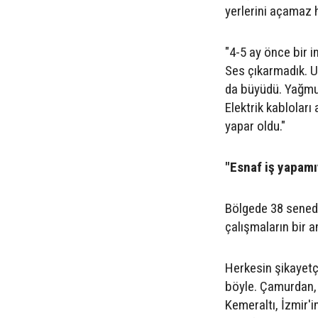
yerlerini açamaz h
"4-5 ay önce bir i
Ses çıkarmadık. U
da büyüdü. Yağmu
Elektrik kabloları
yapar oldu."
"Esnaf iş yapamı
Bölgede 38 senedi
çalışmaların bir a
Herkesin şikayetç
böyle. Çamurdan,
Kemeraltı, İzmir'i