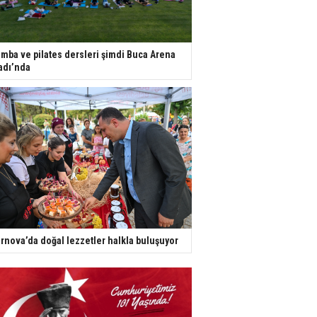
mba ve pilates dersleri şimdi Buca Arena
adı’nda
rnova’da doğal lezzetler halkla buluşuyor