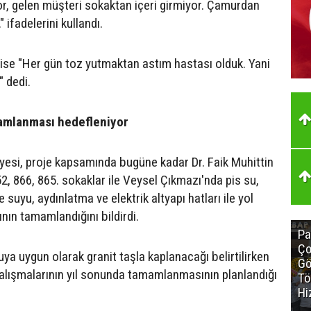
r, gelen müşteri sokaktan içeri girmiyor. Çamurdan
 ifadelerini kullandı.
 ise "Her gün toz yutmaktan astım hastası olduk. Yani
" dedi.
amlanması hedefleniyor
yesi, proje kapsamında bugüne kadar Dr. Faik Muhittin
, 866, 865. sokaklar ile Veysel Çıkmazı'nda pis su,
suyu, aydınlatma ve elektrik altyapı hatları ile yol
nın tamamlandığını bildirdi.
Pa
Ço
kuya uygun olarak granit taşla kaplanacağı belirtilirken
Gö
 çalışmalarının yıl sonunda tamamlanmasının planlandığı
Tö
Hi