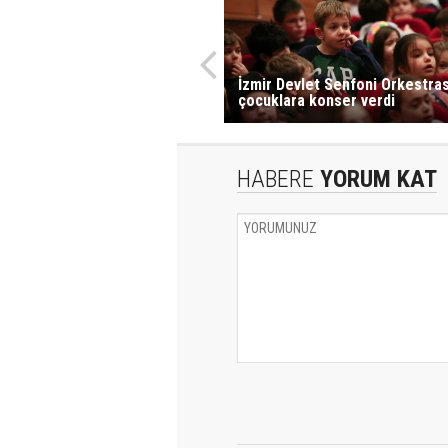
İzmir Devlet Senfoni Orkestras
çocuklara konser verdi
HABERE
YORUM KAT