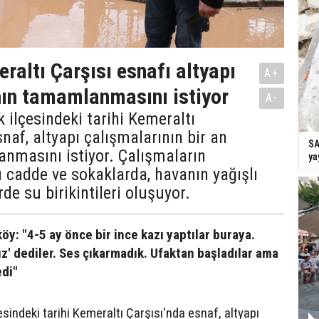
raltı Çarşısı esnafı altyapı
A+
ın tamamlanmasını istiyor
A-
k ilçesindeki tarihi Kemeraltı
snaf, altyapı çalışmalarının bir an
SA
nmasını istiyor. Çalışmaların
ya
cadde ve sokaklarda, havanın yağışlı
de su birikintileri oluşuyor.
öy: "4-5 ay önce bir ince kazı yaptılar buraya.
ız' dediler. Ses çıkarmadık. Ufaktan başladılar ama
edi"
esindeki tarihi Kemeraltı Çarşısı'nda esnaf, altyapı