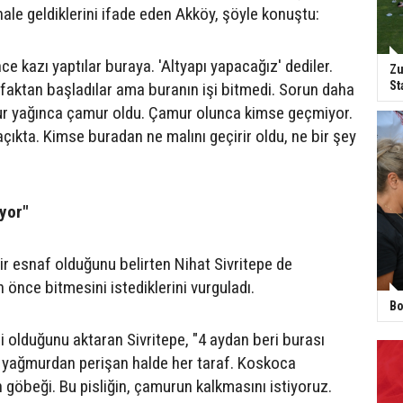
ale geldiklerini ifade eden Akköy, şöyle konuştu:
nce kazı yaptılar buraya. 'Altyapı yapacağız' dediler.
Zu
St
faktan başladılar ama buranın işi bitmedi. Sorun daha
r yağınca çamur oldu. Çamur olunca kimse geçmiyor.
 açıkta. Kimse buradan ne malını geçirir oldu, ne bir şey
yor"
r esnaf olduğunu belirten Nihat Sivritepe de
n önce bitmesini istediklerini vurguladı.
Bo
i olduğunu aktaran Sivritepe, "4 aydan beri burası
 yağmurdan perişan halde her taraf. Koskoca
n göbeği. Bu pisliğin, çamurun kalkmasını istiyoruz.