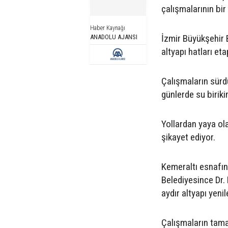
çalışmalarının bi
Haber Kaynağı
İzmir Büyükşehir 
ANADOLU AJANSI
altyapı hatları eta
Çalışmaların sürd
günlerde su birikin
Yollardan yaya o
şikayet ediyor.
Kemeraltı esnafın
Belediyesince Dr.
aydır altyapı yenil
Çalışmaların tam