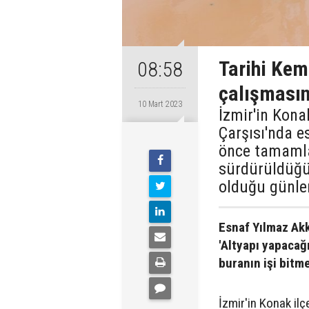
Tarihi Keme
08:58
çalışmasın
10 Mart 2023
İzmir'in Kona
Çarşısı'nda e
önce tamamla
sürdürüldüğü 
olduğu günler
Esnaf Yılmaz Akk
'Altyapı yapacağ
buranın işi bitm
İzmir'in Konak ilç