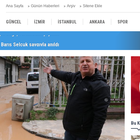
Ana Sayfa
Günün Haberleri
Arşiv
Sitene Ekle
GÜNCEL
İZMİR
İSTANBUL
ANKARA
SPOR
Barış Selçuk saygıyla anıldı
YEREL
SAĞLIK
EKONOMİ
POLİTİKA
Bu K