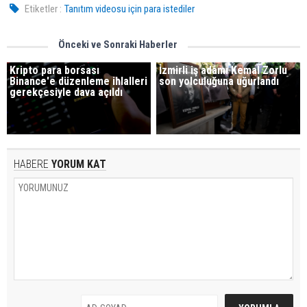
Etiketler :
Tanıtım videosu için para istediler
Önceki ve Sonraki Haberler
Kripto para borsası
İzmirli iş adamı Kemal Zorlu
Binance'e düzenleme ihlalleri
son yolculuğuna uğurlandı
gerekçesiyle dava açıldı
HABERE
YORUM KAT