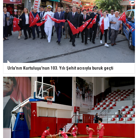
Urla'nın Kurtuluşu'nun 103. Yılı Şehit acısıyla buruk geçti