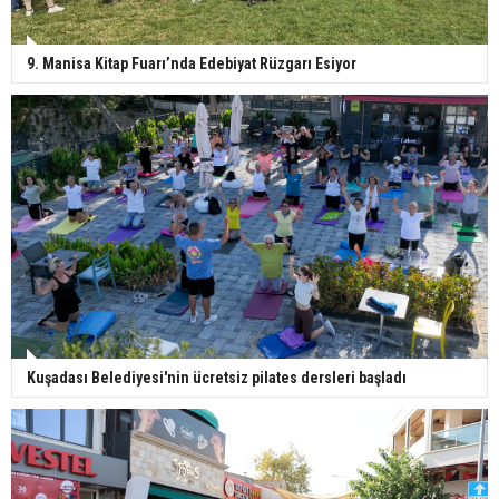
9. Manisa Kitap Fuarı’nda Edebiyat Rüzgarı Esiyor
Kuşadası Belediyesi'nin ücretsiz pilates dersleri başladı