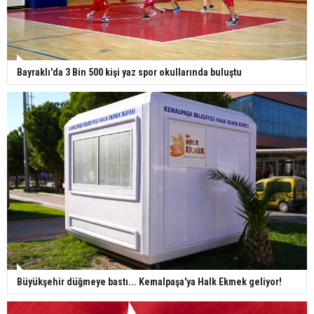
Bayraklı'da 3 Bin 500 kişi yaz spor okullarında buluştu
Büyükşehir düğmeye bastı... Kemalpaşa'ya Halk Ekmek geliyor!