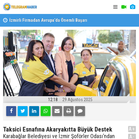
İzmirli Firmadan Avrupa’da Önemli Başarı
Özel Okulla
Devlet Oku
12:18
29 Ağustos 2025
Taksici Esnafına Akaryakıtta Büyük Destek
A+
Karabağlar Belediyesi ve İzmir Şoförler Odası’ndan
A-