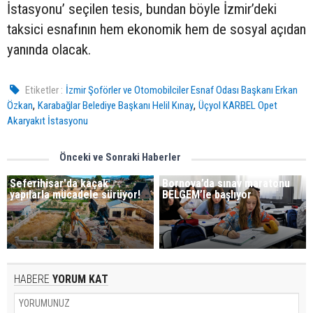
İstasyonu’ seçilen tesis, bundan böyle İzmir’deki
taksici esnafının hem ekonomik hem de sosyal açıdan
yanında olacak.
Etiketler :
İzmir Şoförler ve Otomobilciler Esnaf Odası Başkanı Erkan
,
,
Özkan
Karabağlar Belediye Başkanı Helil Kınay
Üçyol KARBEL Opet
Akaryakıt İstasyonu
Önceki ve Sonraki Haberler
Seferihisar'da kaçak
Bornova’da sınav maratonu
yapılarla mücadele sürüyor!
BELGEM’le başlıyor
HABERE
YORUM KAT