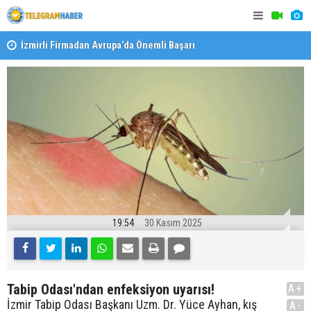
İzmirli Firmadan Avrupa’da Önemli Başarı
Özel Okulla
Devlet Oku
19:54
30 Kasım 2025
Tabip Odası'ndan enfeksiyon uyarısı!
A+
İzmir Tabip Odası Başkanı Uzm. Dr. Yüce Ayhan, kış
A-