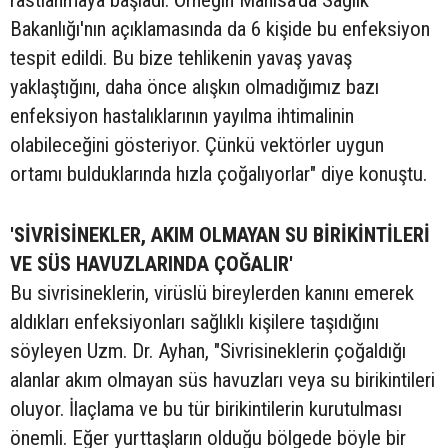
rastlanmaya başladı. Örneğin Manisa'da Sağlık
Bakanlığı'nın açıklamasında da 6 kişide bu enfeksiyon
tespit edildi. Bu bize tehlikenin yavaş yavaş
yaklaştığını, daha önce alışkın olmadığımız bazı
enfeksiyon hastalıklarının yayılma ihtimalinin
olabileceğini gösteriyor. Çünkü vektörler uygun
ortamı bulduklarında hızla çoğalıyorlar" diye konuştu.
'SİVRİSİNEKLER, AKIM OLMAYAN SU BİRİKİNTİLERİ
VE SÜS HAVUZLARINDA ÇOĞALIR'
Bu sivrisineklerin, virüslü bireylerden kanını emerek
aldıkları enfeksiyonları sağlıklı kişilere taşıdığını
söyleyen Uzm. Dr. Ayhan, "Sivrisineklerin çoğaldığı
alanlar akım olmayan süs havuzları veya su birikintileri
oluyor. İlaçlama ve bu tür birikintilerin kurutulması
önemli. Eğer yurttaşların olduğu bölgede böyle bir