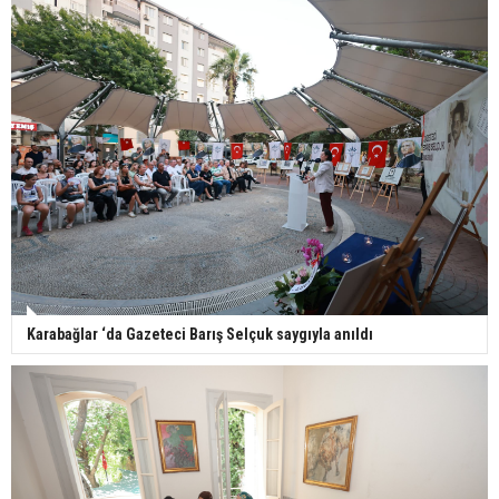
Karabağlar ‘da Gazeteci Barış Selçuk saygıyla anıldı