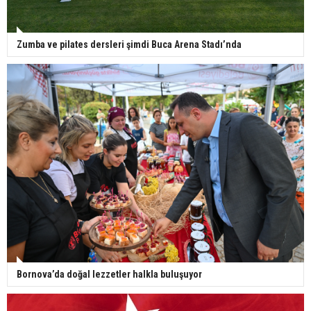
Zumba ve pilates dersleri şimdi Buca Arena Stadı’nda
Bornova’da doğal lezzetler halkla buluşuyor