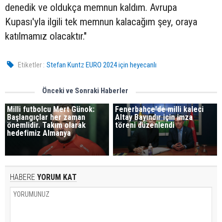
denedik ve oldukça memnun kaldım. Avrupa
Kupası'yla ilgili tek memnun kalacağım şey, oraya
katılmamız olacaktır."
Etiketler :
Stefan Kuntz EURO 2024 için heyecanlı
Önceki ve Sonraki Haberler
Milli futbolcu Mert Günok:
Fenerbahçe'de milli kaleci
Başlangıçlar her zaman
Altay Bayındır için imza
önemlidir. Takım olarak
töreni düzenlendi
hedefimiz Almanya
HABERE
YORUM KAT