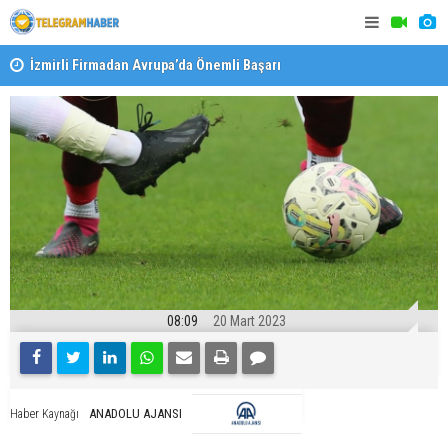
İzmirli Firmadan Avrupa’da Önemli Başarı
Özel Okulla
Devlet Oku
08:09
20 Mart 2023
ANADOLU AJANSI
Haber Kaynağı