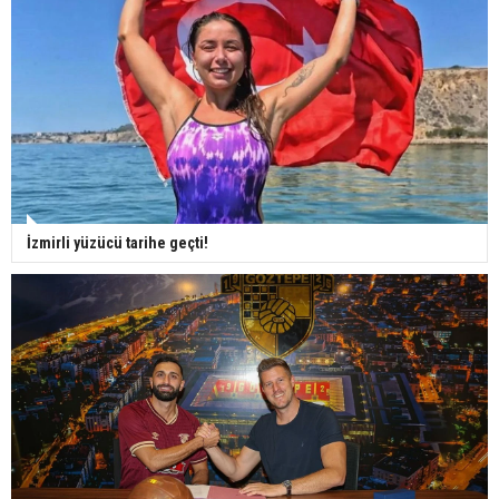
İzmirli yüzücü tarihe geçti!