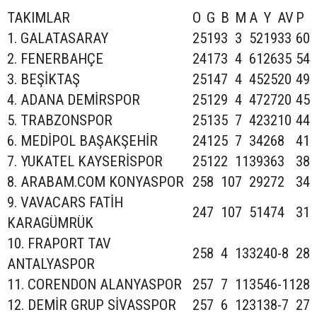
TAKIMLAR
O
G
B
M
A
Y
AV
P
1. GALATASARAY
25
19
3
3
52
19
33
60
2. FENERBAHÇE
24
17
3
4
61
26
35
54
3. BEŞİKTAŞ
25
14
7
4
45
25
20
49
4. ADANA DEMİRSPOR
25
12
9
4
47
27
20
45
5. TRABZONSPOR
25
13
5
7
42
32
10
44
6. MEDİPOL BAŞAKŞEHİR
24
12
5
7
34
26
8
41
7. YUKATEL KAYSERİSPOR
25
12
2
11
39
36
3
38
8. ARABAM.COM KONYASPOR
25
8
10
7
29
27
2
34
9. VAVACARS FATİH
24
7
10
7
51
47
4
31
KARAGÜMRÜK
10. FRAPORT TAV
25
8
4
13
32
40
-8
28
ANTALYASPOR
11. CORENDON ALANYASPOR
25
7
7
11
35
46
-11
28
12. DEMİR GRUP SİVASSPOR
25
7
6
12
31
38
-7
27