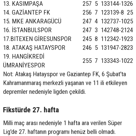
13. KASIMPAŞA
25
7
5
13
31
44
-13
26
14. GAZİANTEP FK
25
6
7
12
31
39
-8
25
15. MKE ANKARAGÜCÜ
24
7
4
13
27
37
-10
25
16. İSTANBULSPOR
24
7
3
14
27
48
-21
24
17.BITEXEN GİRESUNSPOR
24
5
8
11
23
42
-19
23
18. ATAKAŞ HATAYSPOR
24
6
5
13
19
47
-28
23
19. HANGİKREDİ
25
5
7
13
33
43
-10
22
ÜMRANİYESPOR
Not: Atakaş Hatayspor ve Gaziantep FK, 6 Şubat'ta
Kahramanmaraş merkezli yaşanan ve 11 ili etkileyen
depremler nedeniyle ligden çekildi.
Fikstürde 27. hafta
Milli maç arası nedeniyle 1 hafta ara verilen Süper
Lig'de 27. haftanın programı henüz belli olmadı.