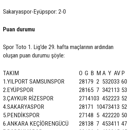
Sakaryaspor-Eyüpspor: 2-0
Puan durumu
Spor Toto 1. Lig'de 29. hafta maçlarının ardından
oluşan puan durumu şöyle:
TAKIM
O
G
B
M
A
Y
AV
P
1.YILPORT SAMSUNSPOR
28
17
9
2
53
20
33
60
2.EYÜPSPOR
28
16
5
7
34
21
13
53
3.ÇAYKUR RİZESPOR
27
14
10
3
45
22
23
52
4.SAKARYASPOR
28
17
1
10
47
34
13
52
5.PENDİKSPOR
27
14
8
5
42
22
20
50
6.ANKARA KEÇİÖRENGÜCÜ
28
13
8
7
45
34
11
47