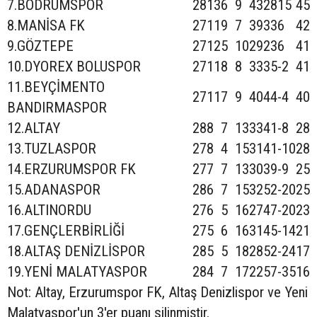
7.BODRUMSPOR
28
13
6
9
43
28
15
45
8.MANİSA FK
27
11
9
7
39
33
6
42
9.GÖZTEPE
27
12
5
10
29
23
6
41
10.DYOREX BOLUSPOR
27
11
8
8
33
35
-2
41
11.BEYÇİMENTO
27
11
7
9
40
44
-4
40
BANDIRMASPOR
12.ALTAY
28
8
7
13
33
41
-8
28
13.TUZLASPOR
27
8
4
15
31
41
-10
28
14.ERZURUMSPOR FK
27
7
7
13
30
39
-9
25
15.ADANASPOR
28
6
7
15
32
52
-20
25
16.ALTINORDU
27
6
5
16
27
47
-20
23
17.GENÇLERBİRLİĞİ
27
5
6
16
31
45
-14
21
18.ALTAŞ DENİZLİSPOR
28
5
5
18
28
52
-24
17
19.YENİ MALATYASPOR
28
4
7
17
22
57
-35
16
Not: Altay, Erzurumspor FK, Altaş Denizlispor ve Yeni
Malatyaspor'un 3'er puanı silinmiştir.