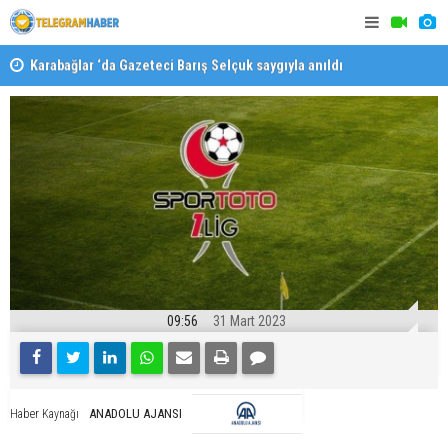
Karabağlar ‘da Gazeteci Barış Selçuk saygıyla anıldı
Konaklı ka
09:56
31 Mart 2023
ANADOLU AJANSI
Haber Kaynağı