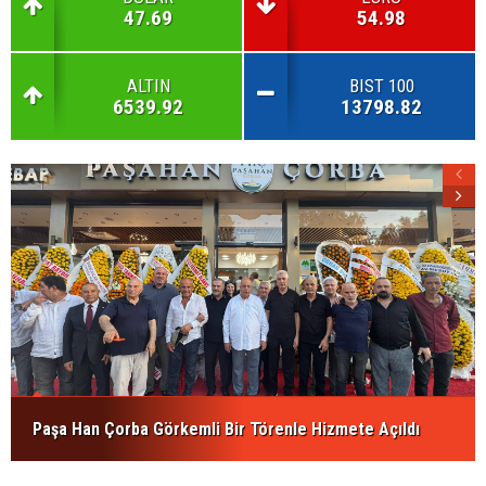
47.69
54.98
ALTIN
BIST 100
6539.92
13798.82
Paşa Han Çorba Görkemli Bir Törenle Hizmete Açıldı