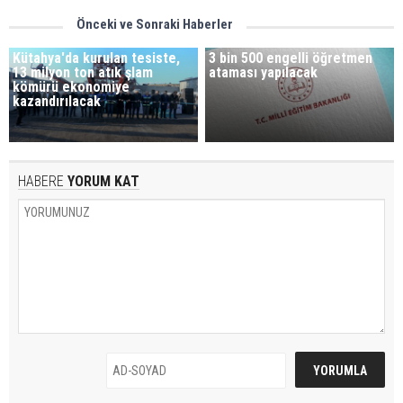
Önceki ve Sonraki Haberler
Kütahya'da kurulan tesiste,
3 bin 500 engelli öğretmen
13 milyon ton atık şlam
ataması yapılacak
kömürü ekonomiye
kazandırılacak
HABERE
YORUM KAT