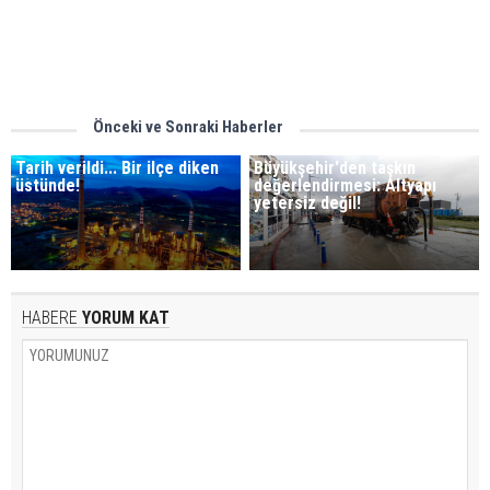
Önceki ve Sonraki Haberler
Tarih verildi... Bir ilçe diken
Büyükşehir'den taşkın
üstünde!
değerlendirmesi: Altyapı
yetersiz değil!
HABERE
YORUM KAT