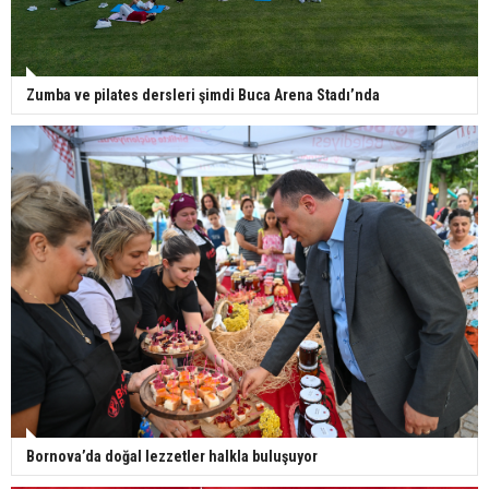
Zumba ve pilates dersleri şimdi Buca Arena Stadı’nda
Bornova’da doğal lezzetler halkla buluşuyor