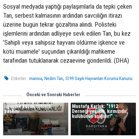
Sosyal medyada yaptığı paylaşımlarla da tepki çeken
Tan, serbest kalmasının ardından savcılığın itirazı
üzerine bugün tekrar gözaltına alındı. Polisteki
işlemlerini ardından adliyeye sevk edilen Tan, bu kez
'Sahipli veya sahipsiz hayvanı öldürme işkence ve
kötü muamele' suçundan çıkarıldığı mahkeme
tarafından tutuklanarak cezaevine gönderildi. (DHA)
,
,
Etiketler :
manisa
Nedim Tan
5199 Sayılı Hayvanları Koruma Kanunu
Önceki ve Sonraki Haberler
İşyerine kaçak tütünle
Mustafa Karluk: “1912
baskını
Derneği yeşildir, kırmızıdır,
kulübünün aşığıdır!”