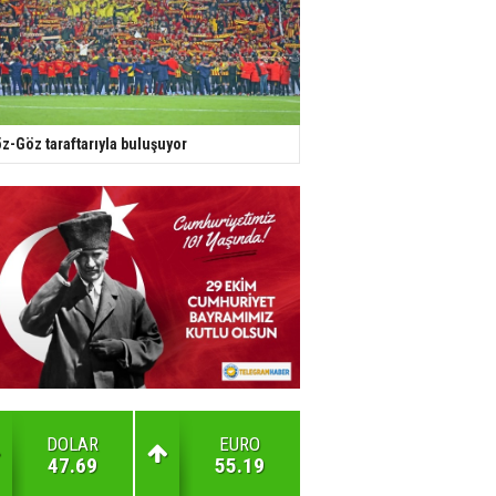
z-Göz taraftarıyla buluşuyor
DOLAR
EURO
47.69
55.19