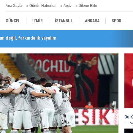
Ana Sayfa
Günün Haberleri
Arşiv
Sitene Ekle
GÜNCEL
İZMİR
İSTANBUL
ANKARA
SPOR
n değil, farkındalık yayalım
Barış Selçuk saygıyla anıldı
YEREL
SAĞLIK
EKONOMİ
POLİTİKA
Bu K