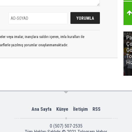
Pa
er veya imalar, inançlara saldırı içeren, imla kuralları ile
Ço
arflerle yazılmış yorumlar onaylanmamaktadır.
Gö
Tö
Hi
Ana Sayfa
Künye
İletişim
RSS
0 (507) 507-2535
Tüm Hakları Saklıdır © 2021
Telegram Haber