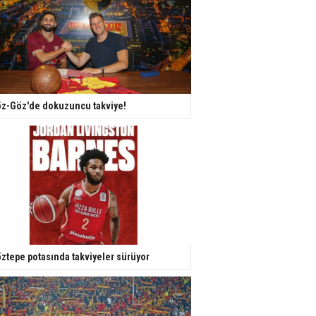
z-Göz'de dokuzuncu takviye!
ztepe potasında takviyeler sürüyor