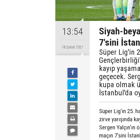
Siyah-beya
13:54
7'sini İst
18 Şubat 2021
Süper Lig'in 
Gençlerbirliğ
kayıp yaşama
geçecek. Serge
kupa olmak ü
İstanbul'da 
Süper Lig'in 25. 
zirve yarışında k
Sergen Yalçın'ın ö
maçın 7'sini İsta