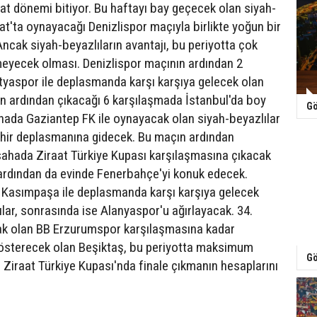
at dönemi bitiyor. Bu haftayı bay geçecek olan siyah-
at'ta oynayacağı Denizlispor maçıyla birlikte yoğun bir
Ancak siyah-beyazlıların avantajı, bu periyotta çok
eyecek olması. Denizlispor maçının ardından 2
tyaspor ile deplasmanda karşı karşıya gelecek olan
n ardından çıkacağı 6 karşılaşmada İstanbul'da boy
Gö
hada Gaziantep FK ile oynayacak olan siyah-beyazlılar
hir deplasmanına gidecek. Bu maçın ardından
 sahada Ziraat Türkiye Kupası karşılaşmasına çıkacak
 ardından da evinde Fenerbahçe'yi konuk edecek.
 Kasımpaşa ile deplasmanda karşı karşıya gelecek
ılar, sonrasında ise Alanyaspor'u ağırlayacak. 34.
k olan BB Erzurumspor karşılaşmasına kadar
gösterecek olan Beşiktaş, bu periyotta maksimum
Gö
Ziraat Türkiye Kupası'nda finale çıkmanın hesaplarını