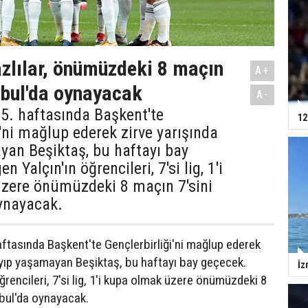
zlılar, önümüzdeki 8 maçın
A+
anbul'da oynayacak
A-
25. haftasında Başkent'te
12
i'ni mağlup ederek zirve yarışında
yan Beşiktaş, bu haftayı bay
n Yalçın'ın öğrencileri, 7'si lig, 1'i
zere önümüzdeki 8 maçın 7'sini
oynayacak.
haftasında Başkent'te Gençlerbirliği'ni mağlup ederek
ayıp yaşamayan Beşiktaş, bu haftayı bay geçecek.
İz
ğrencileri, 7'si lig, 1'i kupa olmak üzere önümüzdeki 8
nbul'da oynayacak.