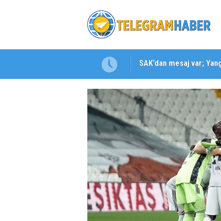
SAK’dan mesaj var; Yangı
Karabağlar ‘da Gazeteci 