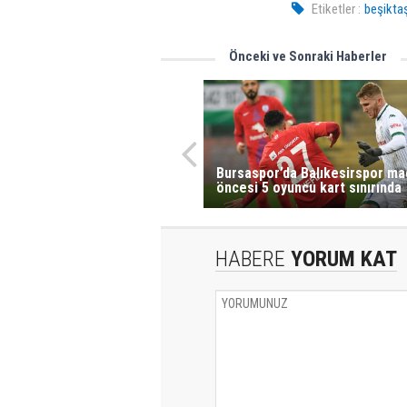
Etiketler :
beşikta
Önceki ve Sonraki Haberler
Bursaspor’da Balıkesirspor ma
öncesi 5 oyuncu kart sınırında
HABERE
YORUM KAT