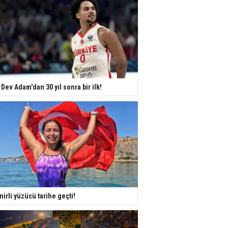
 Dev Adam'dan 30 yıl sonra bir ilk!
mirli yüzücü tarihe geçti!