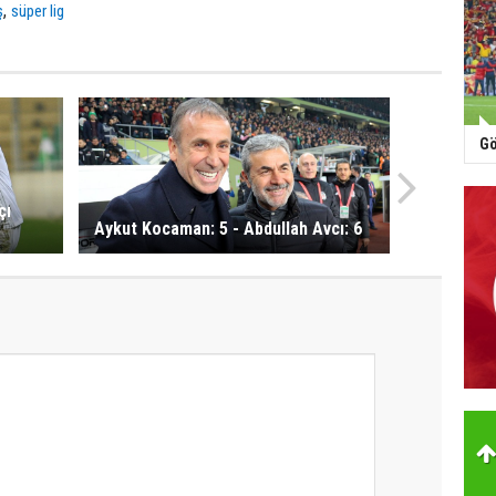
,
ş
süper lig
Gö
çı
Aykut Kocaman: 5 - Abdullah Avcı: 6