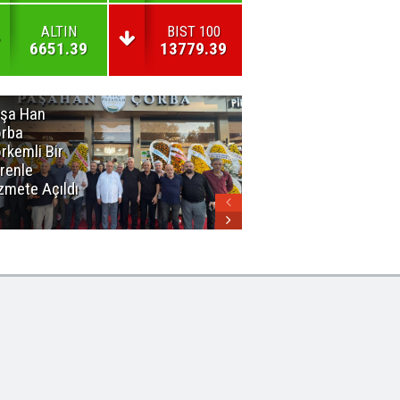
ALTIN
BIST 100
6651.39
13779.39
şa Han
İnsan En Çok
rba
Açamadığı
rkemli Bir
Kapıları
renle
Hatırlar
zmete Açıldı