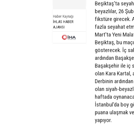
Beşiktaş'ta seyah
beyazlılar, 26 Şub
Haber Kaynağı
fikstüre girecek. 
İHLAS HABER
fazla seyahat etm
AJANSI
Mart'ta Yeni Mala
Beşiktaş, bu maçı
gösterecek. İç sa
ardından Başakşe
Başakşehir ile iç
olan Kara Kartal,
Derbinin ardından
olan siyah-beyazl
haftada oynanaca
İstanbul'da boy 
puana ulaşmak ve 
yapıyor.