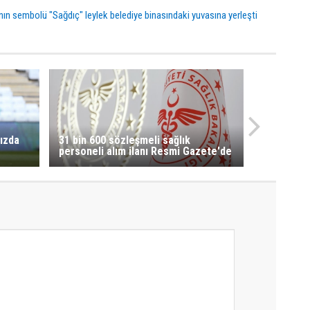
'nın sembolü "Sağdıç" leylek belediye binasındaki yuvasına yerleşti
ızda
31 bin 600 sözleşmeli sağlık
personeli alım ilanı Resmi Gazete'de