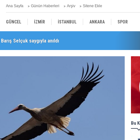
Ana Sayfa
Günün Haberleri
Arşiv
Sitene Ekle
GÜNCEL
İZMİR
İSTANBUL
ANKARA
SPOR
Barış Selçuk saygıyla anıldı
YEREL
SAĞLIK
EKONOMİ
POLİTİKA
Bu K