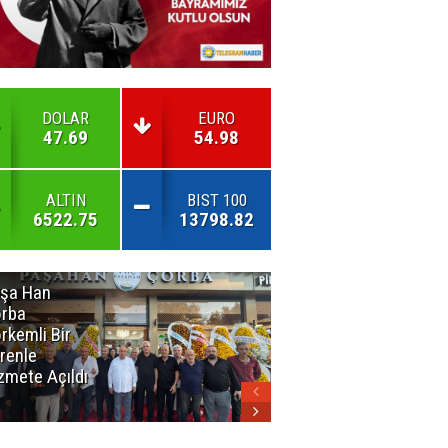
DOLAR
EURO
47.69
54.98
ALTIN
BIST 100
6522.75
13798.82
şa Han
İnsan En Çok
rba
Açamadığı
rkemli Bir
Kapıları
renle
Hatırlar
zmete Açıldı