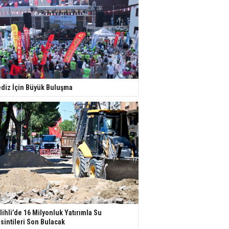
diz İçin Büyük Buluşma
lihli’de 16 Milyonluk Yatırımla Su
sintileri Son Bulacak