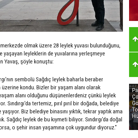
ü merkezde olmak üzere 28 leylek yuvası bulunduğunu,
de yaşayan leyleklerin de yuvalarına yerleşmeye
en Yavaş, şöyle konuştu:
ırgı'nın sembolü Sağdıç leylek baharla beraber
 üzerine kondu. Bizler bir yaşam alanı olarak
Pa
yi yaşam alanı olduğunu düşünenlerdeniz çünkü leylek
Ço
Gö
yor. Sındırgı'da tertemiz, pırıl pırıl bir doğada, belediye
Tö
 yaşıyor. Biz belediye binasını yıktık, tekrar yaptık ama
Hi
 Sağdıç leylek de bu kıymeti biliyor. Sındırgı'da doğal
ıyorsa, o şehir insan yaşamına çok uygundur diyoruz."