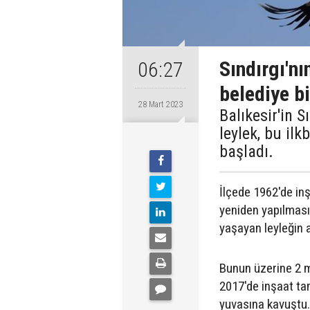
Sındırgı'n
06:27
belediye b
28 Mart 2023
Balıkesir'in S
leylek, bu il
başladı.
İlçede 1962'de inş
yeniden yapılması
yaşayan leyleğin 
Bunun üzerine 2 me
2017'de inşaat ta
yuvasına kavuştu.