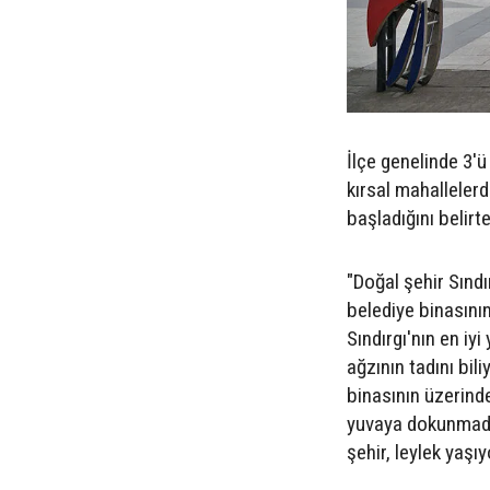
İlçe genelinde 3'
kırsal mahalleler
başladığını belirt
"Doğal şehir Sınd
belediye binasının
Sındırgı'nın en i
ağzının tadını bili
binasının üzerinde
yuvaya dokunmadık.
şehir, leylek yaş