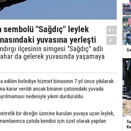
ın sembolü "Sağdıç" leylek
A+
inasındaki yuvasına yerleşti
A-
ındırgı ilçesinin simgesi "Sağdıç" adlı
Ge
kbahar da gelerek yuvasında yaşamaya
a edilen belediye hizmet binasının 7 yıl önce yıkılarak
na karar verildi ancak binanın çatısındaki yuvada
ayrılmaması nedeniyle yıkım durduruldu.
trelik bir direğin üzerine kurulan yuvaya uçan leylek,
mamlanınca çatıda kendisi için özel olarak yapılan
Sa
Ke