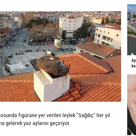
Ay
ka
gosunda figürüne yer verilen leylek "Sağdıç" her yıl
a gelerek yaz aylarını geçiriyor.