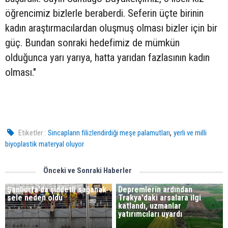
öğrencimiz bizlerle beraberdi. Seferin üçte birinin
kadın araştırmacılardan oluşmuş olması bizler için bir
güç. Bundan sonraki hedefimiz de mümkün
olduğunca yarı yarıya, hatta yarıdan fazlasının kadın
olması."
,
Etiketler :
Sincapların filizlendirdiği meşe palamutları
yerli ve milli
biyoplastik materyal oluyor
Önceki ve Sonraki Haberler
Şanlıurfa'da şiddetli sağanak
Depremlerin ardından
sele neden oldu
Trakya'daki arsalara ilgi
katlandı, uzmanlar
yatırımcıları uyardı