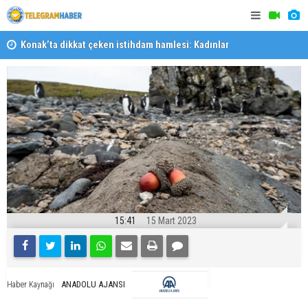
Körfez’e açılan Poligon Deresi’nde dip temizliği
Konak Tram
15:41
15 Mart 2023
ANADOLU AJANSI
Haber Kaynağı