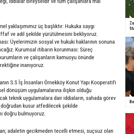
reği, iddialar bireyseldir ve tüm çalışanlara mal
Zu
mel yaklaşımımız üç başlıktır: Hukuka saygı:
St
faf ve adil şekilde yürütülmesini bekliyoruz.
sı: Üyelerimizin sosyal ve hukuki haklarının sonuna
lacağız. Kurumsal itibarın korunması: Süreç
rumların ve çalışanların kamuoyu önünde
rektiğine inanıyoruz.
nın S.S İş İnsanları Örnekköy Konut Yapı Kooperatifi
tsel dönüşüm uygulamalarına ilişkin olduğu
cak teknik uygulamalara dair iddiaların, sahada görev
Bo
doğrudan kusur atfedilecek şekilde
ni doğru bulmuyoruz.
olan; adaletin gecikmeden tecelli etmesi, suçsuz olan