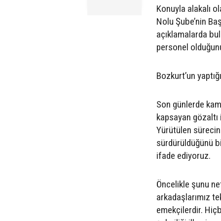
Konuyla alakalı o
Nolu Şube’nin Ba
açıklamalarda bul
personel olduğunu 
Bozkurt’un yaptığ
Son günlerde kam
kapsayan gözaltı i
Yürütülen sürecin
sürdürüldüğünü bi
ifade ediyoruz.
Öncelikle şunu ne
arkadaşlarımız tekn
emekçilerdir. Hiç