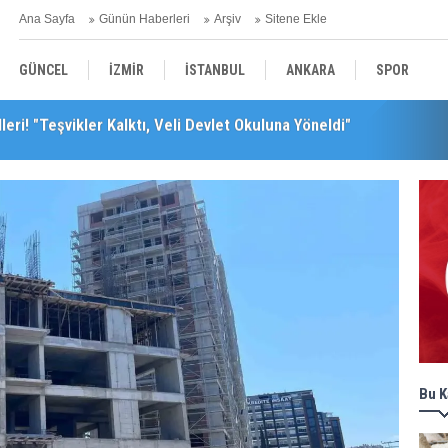
Ana Sayfa
Günün Haberleri
Arşiv
Sitene Ekle
GÜNCEL
İZMİR
İSTANBUL
ANKARA
SPOR
leceğini Kaybeder!"
YEREL
SAĞLIK
EKONOMİ
POLİTİKA
Bu K