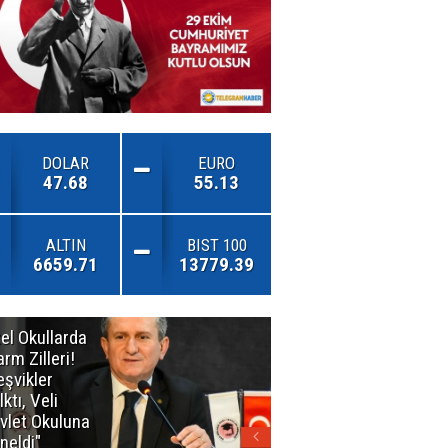
DOLAR
EURO
47.68
55.13
ALTIN
BIST 100
6659.71
13779.39
el Okullarda
"Toprağını
arm Zilleri!
Kaybeden
eşvikler
Geleceğini
lktı, Veli
Kaybeder!"
vlet Okuluna
neldi"