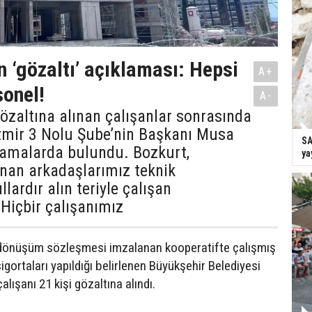
 ‘gözaltı’ açıklaması: Hepsi
A+
sonel!
A-
zaltına alınan çalışanlar sonrasında
İzmir 3 Nolu Şube’nin Başkanı Musa
SA
lamalarda bulundu. Bozkurt,
ya
ınan arkadaşlarımız teknik
ıllardır alın teriyle çalışan
 Hiçbir çalışanımız
l dönüşüm sözleşmesi imzalanan kooperatifte çalışmış
sigortaları yapıldığı belirlenen Büyükşehir Belediyesi
alışanı 21 kişi gözaltına alındı.