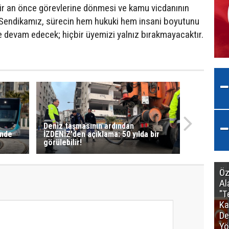
bir an önce görevlerine dönmesi ve kamu vicdanının
. Sendikamız, sürecin hem hukuki hem insani boyutunu
 devam edecek; hiçbir üyemizi yalnız bırakmayacaktır.
Deniz taşmasının ardından
inde
İZDENİZ'den açıklama: 50 yılda bir
görülebilir!
Öz
Al
"T
Ka
De
Yö