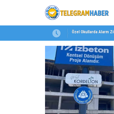
kuluna Yöneldi"
"Toprağını Kaybeden Ge