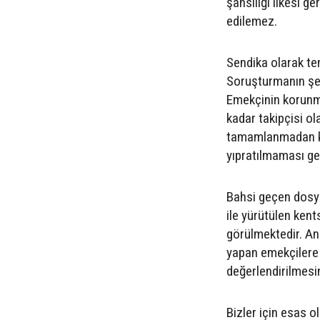
şahsiliği ilkesi ge
edilemez.
Sendika olarak te
Soruşturmanın şef
Emekçinin korunma
kadar takipçisi o
tamamlanmadan ku
yıpratılmaması ge
Bahsi geçen dosya
ile yürütülen ken
görülmektedir. An
yapan emekçilere 
değerlendirilmesi
Bizler için esas 