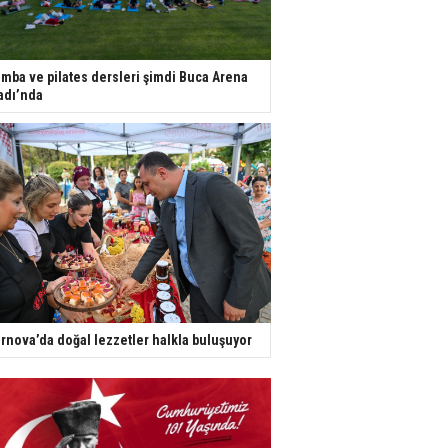
mba ve pilates dersleri şimdi Buca Arena
adı’nda
rnova’da doğal lezzetler halkla buluşuyor