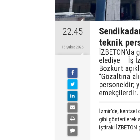
Sendikadan
22:45
teknik per
15 Şubat 2026
İZBETON’da gö
elediye – İş 
Bozkurt açık
“Gözaltına al
personeldir; y
emekçilerdir.
İzmir'de, kentse
gibi gösterilerek 
iştiraki İZBETON ç