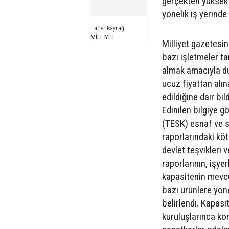
gerçekten yüksek g
yönelik iş yerinde
Haber Kaynağı
MİLLİYET
Milliyet gazetesi
bazı işletmeler t
almak amacıyla dü
ucuz fiyattan alın
edildiğine dair bil
Edinilen bilgiye 
(TESK) esnaf ve s
raporlarındaki köt
devlet teşvikleri 
raporlarının, işy
kapasitenin mevcu
bazı ürünlere yöne
belirlendi. Kapasi
kuruluşlarınca kon