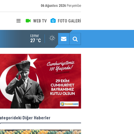
06 Ağustos 2026
Perşembe
WEB TV
FOTO GALERİ
İzmir
Halk istedi, ESHOT düzenledi
27 °C
ategorideki Diğer Haberler