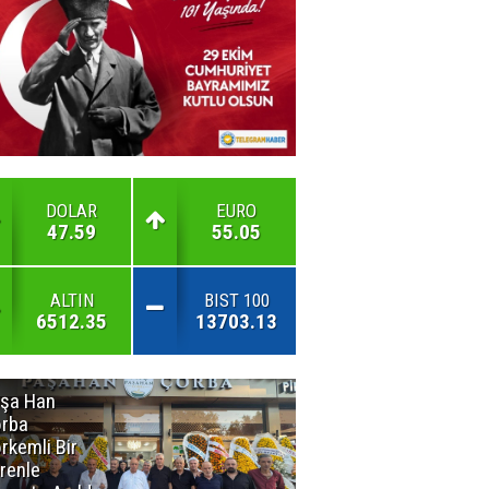
DOLAR
EURO
47.59
55.05
ALTIN
BIST 100
6512.35
13703.13
şa Han
İnsan En Çok
rba
Açamadığı
rkemli Bir
Kapıları
renle
Hatırlar