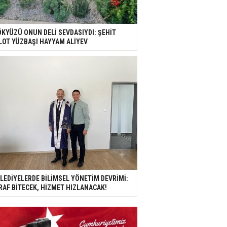
KYÜZÜ ONUN DELİ SEVDASIYDI: ŞEHİT
LOT YÜZBAŞI HAYYAM ALİYEV
LEDİYELERDE BİLİMSEL YÖNETİM DEVRİMİ:
RAF BİTECEK, HİZMET HIZLANACAK!