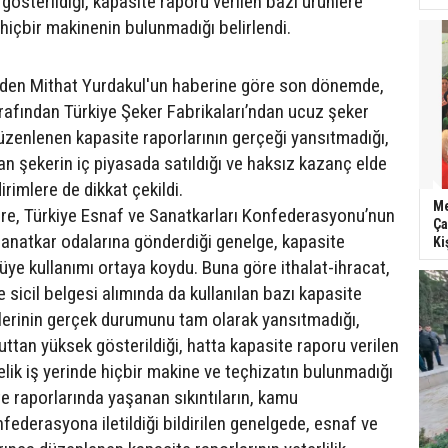
österildiği, kapasite raporu verilen bazı ürünlere
 hiçbir makinenin bulunmadığı belirlendi.
nden Mithat Yurdakul'un haberine göre son dönemde,
arafından Türkiye Şeker Fabrikaları’ndan ucuz şeker
zenlenen kapasite raporlarının gerçeği yansıtmadığı,
an şekerin iç piyasada satıldığı ve haksız kazanç elde
dirimlere de dikkat çekildi.
Me
göre, Türkiye Esnaf ve Sanatkarları Konfederasyonu’nun
Ça
anatkar odalarına gönderdiği genelge, kapasite
Ki
üye kullanımı ortaya koydu. Buna göre ithalat-ihracat,
ve sicil belgesi alımında da kullanılan bazı kapasite
erlerinin gerçek durumunu tam olarak yansıtmadığı,
ttan yüksek gösterildiği, hatta kapasite raporu verilen
lik iş yerinde hiçbir makine ve teçhizatın bulunmadığı
te raporlarında yaşanan sıkıntıların, kamu
federasyona iletildiği bildirilen genelgede, esnaf ve