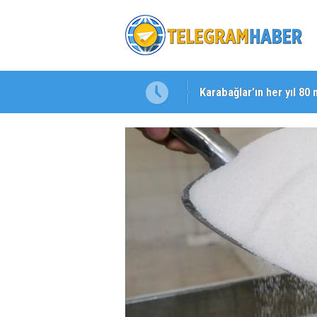
Karabağlar’ın her yıl 80 
Başkan Eşki’den Çamdib