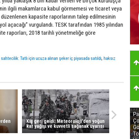
 yılda yaklaşık 8 bin kadar verilen ve birçok kuruluşça
enin ilgili makamlarca kabul görmemesi ve ticaret veya
 düzenlenen kapasite raporlarının talep edilmesinin
 yol açacağı” vurgulandı. TESK tarafından 1985 yılından
ite raporları, 2018 tarihli yönetmeliğe göre
,
sahtecilik: Tatlı için ucuza alınan şeker iç piyasada satıldı
haksız
Pa
Ço
lerden
Kış geri geldi: Meteoroloji'den yoğun
kar yağışı ve kuvvetli sağanak uyarısı
Gö
Tö