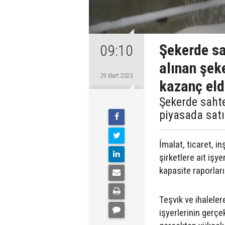
Şekerde sah
09:10
alınan şeke
29 Mart 2023
kazanç eld
Şekerde sahtec
piyasada satı
İmalat, ticaret, i
şirketlere ait işyer
kapasite raporları
Teşvik ve ihaleler
işyerlerinin gerç