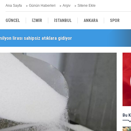
Ana Sayfa
Günün Haberleri
Arşiv
Sitene Ekle
GÜNCEL
İZMİR
İSTANBUL
ANKARA
SPOR
milyon lirası sahipsiz atıklara gidiyor
i’nde esnaf turu
YEREL
SAĞLIK
EKONOMİ
POLİTİKA
Bu K