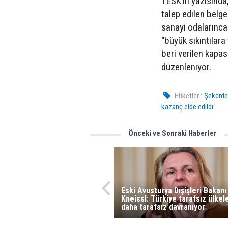
TESK’in yazısında,
talep edilen belg
sanayi odalarınca
“büyük sıkıntılara
beri verilen kapas
düzenleniyor.
Etiketler :
Şekerde 
kazanç elde edildi
Önceki ve Sonraki Haberler
Eski Avusturya Dışişleri Bakanı
Kneissl: Türkiye tarafsız ülke
daha tarafsız davranıyor