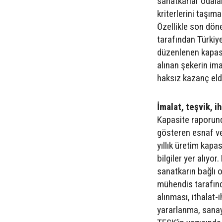
sanatkarlar odalar
kriterlerini taşım
Özellikle son dön
tarafından Türkiy
düzenlenen kapasi
alınan şekerin ima
haksız kazanç elde
İmalat, teşvik, ih
Kapasite raporunda
gösteren esnaf ve 
yıllık üretim kapas
bilgiler yer alıyor
sanatkarın bağlı ol
mühendis tarafında
alınması, ithalat-
yararlanma, sanayi 