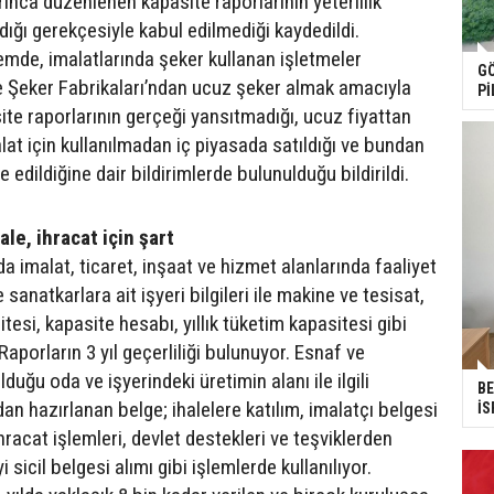
ınca düzenlenen kapasite raporlarının yeterlilik
adığı gerekçesiyle kabul edilmediği kaydedildi.
emde, imalatlarında şeker kullanan işletmeler
GÖ
e Şeker Fabrikaları’ndan ucuz şeker almak amacıyla
Pİ
te raporlarının gerçeği yansıtmadığı, ucuz fiyattan
lat için kullanılmadan iç piyasada satıldığı ve bundan
 edildiğine dair bildirimlerde bulunulduğu bildirildi.
ale, ihracat için şart
 imalat, ticaret, inşaat ve hizmet alanlarında faaliyet
sanatkarlara ait işyeri bilgileri ile makine ve tesisat,
itesi, kapasite hesabı, yıllık tüketim kapasitesi gibi
. Raporların 3 yıl geçerliliği bulunuyor. Esnaf ve
duğu oda ve işyerindeki üretimin alanı ile ilgili
BE
n hazırlanan belge; ihalelere katılım, imalatçı belgesi
İS
ihracat işlemleri, devlet destekleri ve teşviklerden
sicil belgesi alımı gibi işlemlerde kullanılıyor.