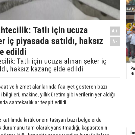
tecilik: Tatlı için ucuza
A+
r iç piyasada satıldı, haksız
A-
e edildi
ilik: Tatlı için ucuza alınan şeker iç
ldı, haksız kazanç elde edildi
Pa
Hi
nşaat ve hizmet alanlarında faaliyet gösteren bazı
i bilgileri, makine, yıllık üretim gibi verilerin yer aldığı
nda sahtekarlıklar tespit edildi.
e katılımda kritik önem taşıyan bazı belgelerde
ek durumunu tam olarak yansıtmadığı, kapasitenin
İn