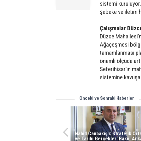
sistemi kuruluyor
şebeke ve iletim ha
Çalışmalar Düzc
Düzce Mahallesi’n
Ağaçeşmesi bölge
tamamlanması plan
önemli ölçüde art
Seferihisar’ın mah
sistemine kavuşa
Önceki ve Sonraki Haberler
Nahid Canbakışlı: Stratejik Ort
ve Tarihi Gerçekler: Bakü, Anka