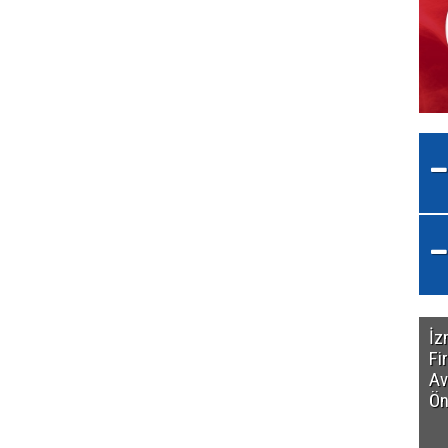
İz
Fi
Av
Ön