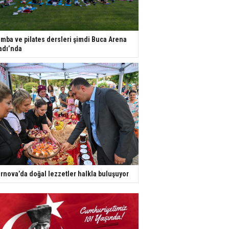
mba ve pilates dersleri şimdi Buca Arena
adı’nda
rnova’da doğal lezzetler halkla buluşuyor