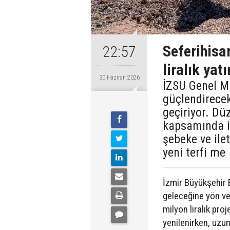
Seferihisa
22:57
liralık yat
30 Haziran 2026
İZSU Genel Mü
güçlendirecek
geçiriyor. Dü
kapsamında il
şebeke ve ile
yeni terfi me
İzmir Büyükşehir 
geleceğine yön ve
milyon liralık pro
yenilenirken, uzun