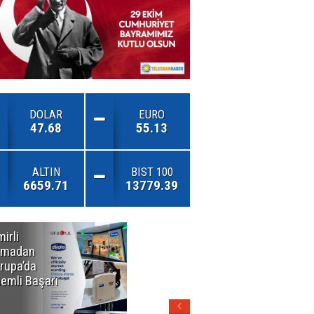
DOLAR
EURO
47.68
55.13
ALTIN
BIST 100
6659.71
13779.39
mirli
Özel Okullarda
rmadan
Alarm Zilleri!
rupa’da
"Teşvikler
emli Başarı
Kalktı, Veli
Devlet Okuluna
Yöneldi"