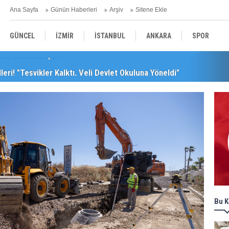
Ana Sayfa
Günün Haberleri
Arşiv
Sitene Ekle
GÜNCEL
İZMİR
İSTANBUL
ANKARA
SPOR
leri! "Teşvikler Kalktı, Veli Devlet Okuluna Yöneldi"
YEREL
SAĞLIK
EKONOMİ
POLİTİKA
Bu K