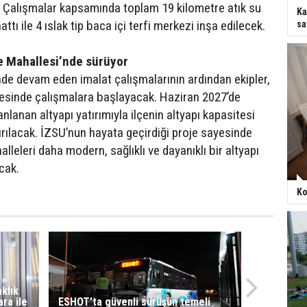
. Çalışmalar kapsamında toplam 19 kilometre atık su
Ka
ttı ile 4 ıslak tip baca içi terfi merkezi inşa edilecek.
sa
e Mahallesi’nde sürüyor
de devam eden imalat çalışmalarının ardından ekipler,
sinde çalışmalara başlayacak. Haziran 2027’de
lanan altyapı yatırımıyla ilçenin altyapı kapasitesi
ırılacak. İZSU’nun hayata geçirdiği proje sayesinde
alleleri daha modern, sağlıklı ve dayanıklı bir altyapı
cak.
Ko
aklık
ra ile
ESHOT’ta güvenli sürüşün temeli