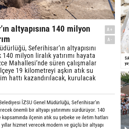
r’ın altyapısına 140 milyon
A+
ırım
A-
dürlüğü, Seferihisar’ın altyapısını
 140 milyon liralık yatırımı hayata
SA
zce Mahallesi’nde süren çalışmalar
ya
çeye 19 kilometreyi aşkın atık su
tim hattı kazandırılacak, kurulacak
Belediyesi İZSU Genel Müdürlüğü, Seferihisar’ın
recek önemli bir altyapı yatırımını sürdürüyor. 140
je kapsamında ilçenin atık su şebeke ve iletim hatları
 yıllar hizmet verecek modern ve güçlü bir altyapı