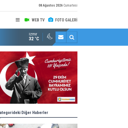
08 Ağustos 2026
Cumartesi
WEB TV
FOTO GALERİ
İzmir
"Toprağını Kaybeden Geleceğini Kaybeder!"
32 °C
ategorideki Diğer Haberler