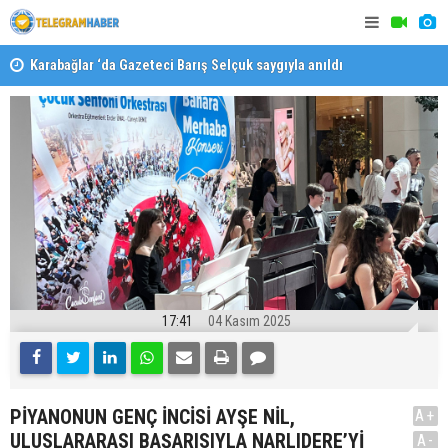
Karabağlar ‘da Gazeteci Barış Selçuk saygıyla anıldı
Konaklı ka
17:41
04 Kasım 2025
PİYANONUN GENÇ İNCİSİ AYŞE NİL,
A+
ULUSLARARASI BAŞARISIYLA NARLIDERE’Yİ
A-