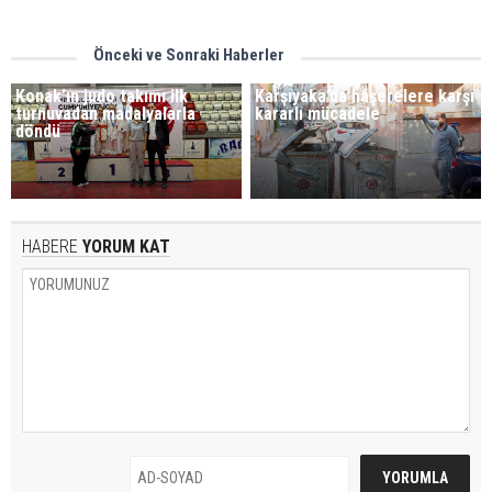
Önceki ve Sonraki Haberler
Konak’ın judo takımı ilk
Karşıyaka’da haşerelere karşı
turnuvadan madalyalarla
kararlı mücadele
döndü
HABERE
YORUM KAT