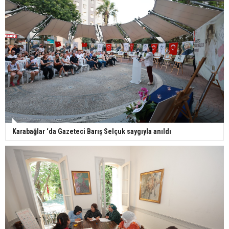
Karabağlar ‘da Gazeteci Barış Selçuk saygıyla anıldı