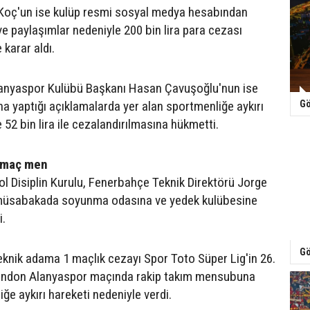
 Koç'un ise kulüp resmi sosyal medya hesabından
ve paylaşımlar nedeniyle 200 bin lira para cezası
karar aldı.
Alanyaspor Kulübü Başkanı Hasan Çavuşoğlu'nun ise
a yaptığı açıklamalarda yer alan sportmenliğe aykırı
Gö
 52 bin lira ile cezalandırılmasına hükmetti.
 maç men
l Disiplin Kurulu, Fenerbahçe Teknik Direktörü Jorge
müsabakada soyunma odasına ve yedek kulübesine
i.
Gö
teknik adama 1 maçlık cezayı Spor Toto Süper Lig'in 26.
endon Alanyaspor maçında rakip takım mensubuna
ğe aykırı hareketi nedeniyle verdi.