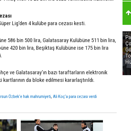
ezası
üper Lig'den 4 kulübe para cezası kesti.
Pa
e 586 bin 500 lira, Galatasaray Kulübüne 511 bin lira,
Ço
ne 420 bin lira, Beşiktaş Kulübüne ise 175 bin lira
Gö
i.
Tö
Hi
hçe ve Galatasaray'ın bazı taraftarların elektronik
 kartlarının da bloke edilmesi kararlaştırıldı.
,
rsun Özbek'e hak mahrumiyeti
Ali Koç'a para cezası verdi