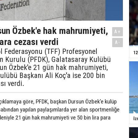
un Özbek'e hak mahrumiyeti,
A+
ara cezası verdi
A-
ol Federasyonu (TFF) Profesyonel
12
in Kurulu (PFDK), Galatasaray Kulübü
un Özbek'e 21 gün hak mahrumiyeti,
lübü Başkanı Ali Koç'a ise 200 bin
sı verdi.
açıklamaya göre, PFDK, başkan Dursun Özbek'e kulüp
abından yapılan paylaşımlarda yer alan sportmenliğe
deniyle 21 gün hak mahrumiyeti ve 50 bin lira para
İz