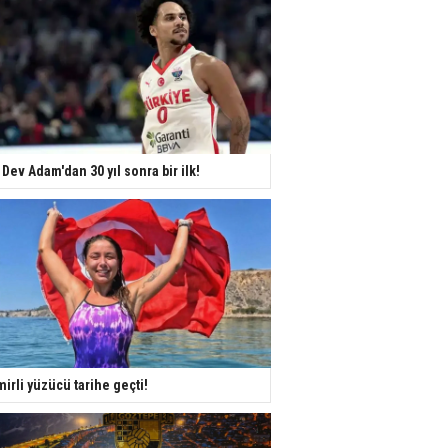
 Dev Adam'dan 30 yıl sonra bir ilk!
mirli yüzücü tarihe geçti!