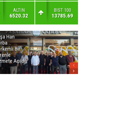
ALTIN
BIST 100
6520.32
13785.69
şa Han
İnsan En Çok
rba
Açamadığı
rkemli Bir
Kapıları
renle
Hatırlar
zmete Açıldı