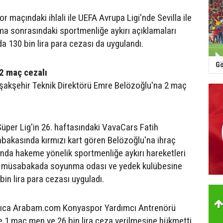
 maçındaki ihlali ile UEFA Avrupa Ligi'nde Sevilla ile
a sonrasındaki sportmenliğe aykırı açıklamaları
a 130 bin lira para cezası da uygulandı.
Gö
2 maç cezalı
şakşehir Teknik Direktörü Emre Belözoğlu'na 2 maç
Süper Lig'in 26. haftasındaki VavaCars Fatih
akasında kırmızı kart gören Belözoğlu'na ihraç
nda hakeme yönelik sportmenliğe aykırı hareketleri
i müsabakada soyunma odası ve yedek kulübesine
 bin lira para cezası uyguladı.
ayrıca Arabam.com Konyaspor Yardımcı Antrenörü
e 1 maç men ve 26 bin lira ceza verilmesine hükmetti.