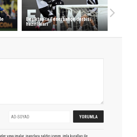
le
Beşiktaş'ta Fenerbahçe derbisi
hazırlıkları
er veya imalar, inançlara saldırı içeren, imla kuralları ile