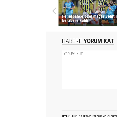
Fenerbahçe özel maçta Zenit i
berabere kaldı
HABERE
YORUM KAT
UYARI:
Küfür, hakaret, rencide edici cümlel