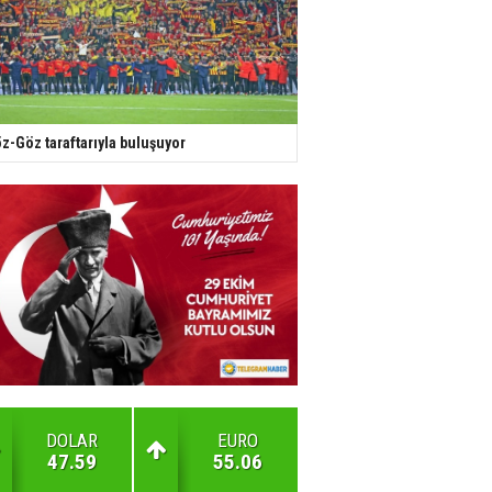
z-Göz taraftarıyla buluşuyor
DOLAR
EURO
47.59
55.06