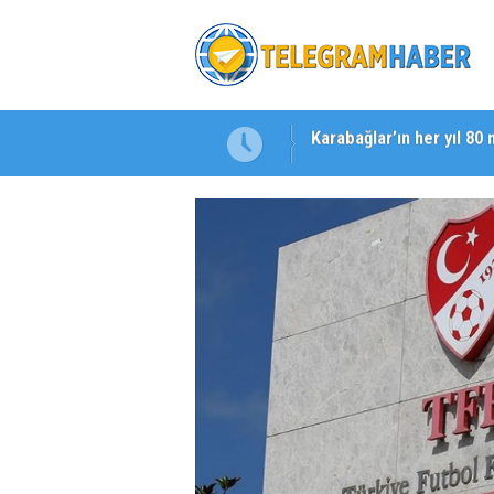
Başkan Eşki’den Çamdib