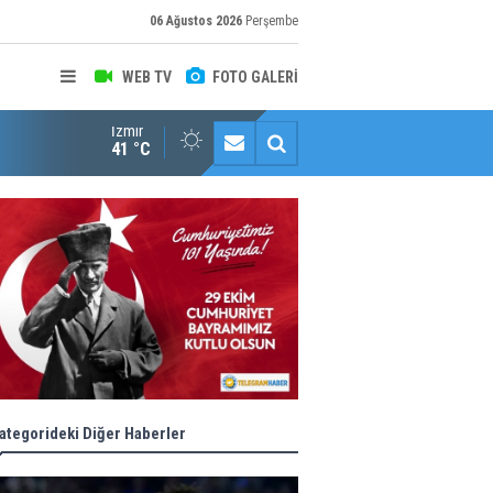
06 Ağustos 2026
Perşembe
WEB TV
FOTO GALERİ
İzmir
Halk istedi, ESHOT düzenledi
41 °C
ategorideki Diğer Haberler