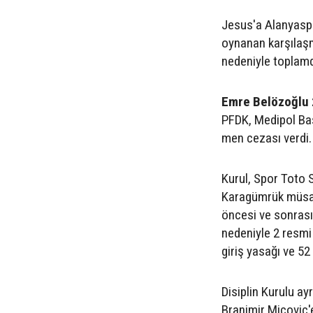
Jesus'a Alanyaspor
oynanan karşılaşm
nedeniyle toplamd
Emre Belözoğlu 
PFDK, Medipol Ba
men cezası verdi.
Kurul, Spor Toto 
Karagümrük müsab
öncesi ve sonrası
nedeniyle 2 resm
giriş yasağı ve 52
Disiplin Kurulu 
Branimir Micovic'