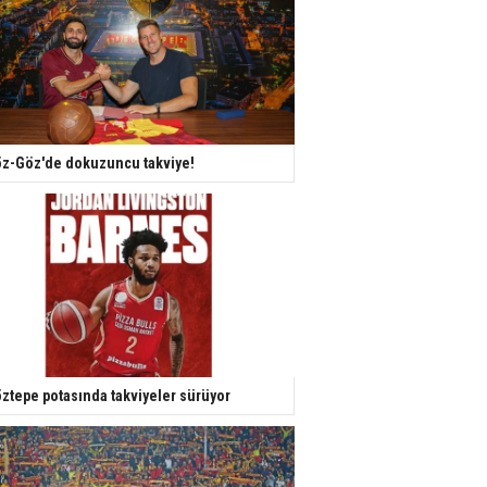
z-Göz'de dokuzuncu takviye!
ztepe potasında takviyeler sürüyor