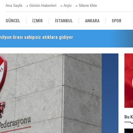
Ana Sayfa
Günün Haberleri
Arşiv
Sitene Ekle
GÜNCEL
İZMİR
İSTANBUL
ANKARA
SPOR
i’nde esnaf turu
YEREL
SAĞLIK
EKONOMİ
POLİTİKA
Bu K