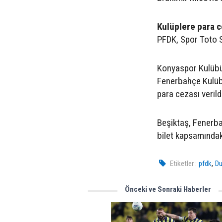
Kulüplere para c
PFDK, Spor Toto S
Konyaspor Kulübün
Fenerbahçe Kulübü
para cezası verild
Beşiktaş, Fenerba
bilet kapsamındaki
,
Etiketler :
pfdk
Du
Önceki ve Sonraki Haberler