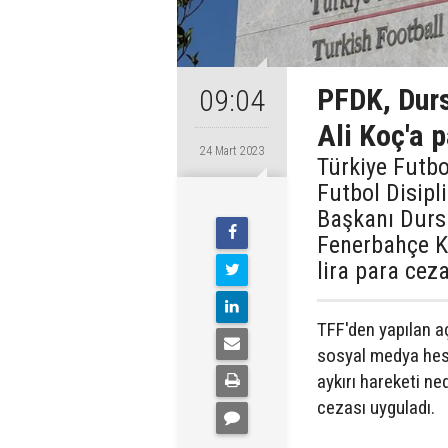
PFDK, Durs
09:04
Ali Koç'a p
24 Mart 2023
Türkiye Futb
Futbol Disipl
Başkanı Durs
Fenerbahçe Ku
lira para ceza
TFF'den yapılan 
sosyal medya hes
aykırı hareketi ne
cezası uyguladı.