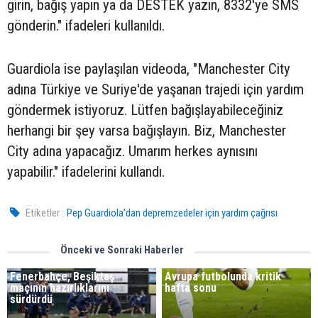
girin, bağış yapın ya da DESTEK yazın, 8332'ye SMS
gönderin." ifadeleri kullanıldı.
Guardiola ise paylaşılan videoda, "Manchester City
adına Türkiye ve Suriye'de yaşanan trajedi için yardım
göndermek istiyoruz. Lütfen bağışlayabileceğiniz
herhangi bir şey varsa bağışlayın. Biz, Manchester
City adına yapacağız. Umarım herkes aynısını
yapabilir." ifadelerini kullandı.
Etiketler :
Pep Guardiola'dan depremzedeler için yardım çağrısı
Önceki ve Sonraki Haberler
Fenerbahçe, Beşiktaş
Avrupa futbolunda kritik
maçının hazırlıklarını
hafta sonu
sürdürdü