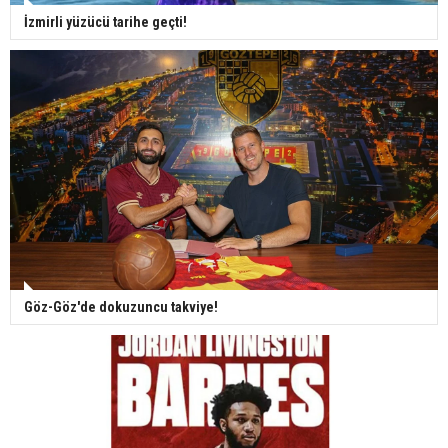
İzmirli yüzücü tarihe geçti!
Göz-Göz'de dokuzuncu takviye!