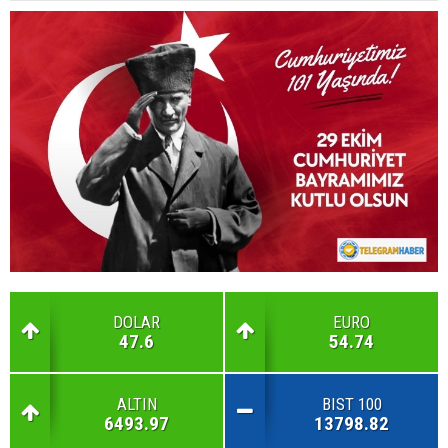
DOLAR
EURO
47.6
54.74
ALTIN
BIST 100
6493.97
13798.82