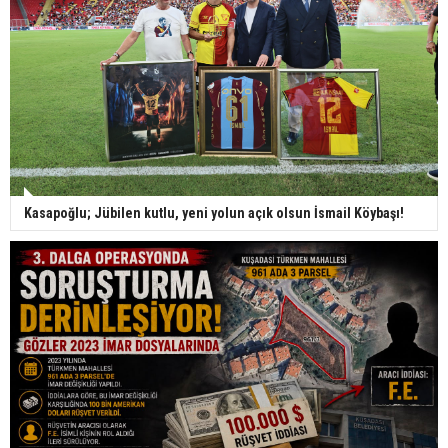
Kasapoğlu; Jübilen kutlu, yeni yolun açık olsun İsmail Köybaşı!