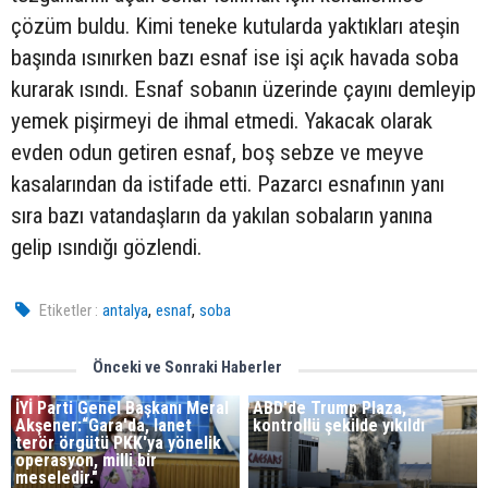
çözüm buldu. Kimi teneke kutularda yaktıkları ateşin
başında ısınırken bazı esnaf ise işi açık havada soba
kurarak ısındı. Esnaf sobanın üzerinde çayını demleyip
yemek pişirmeyi de ihmal etmedi. Yakacak olarak
evden odun getiren esnaf, boş sebze ve meyve
kasalarından da istifade etti. Pazarcı esnafının yanı
sıra bazı vatandaşların da yakılan sobaların yanına
gelip ısındığı gözlendi.
,
,
Etiketler :
antalya
esnaf
soba
Önceki ve Sonraki Haberler
İYİ Parti Genel Başkanı Meral
ABD'de Trump Plaza,
Akşener:“Gara'da, lanet
kontrollü şekilde yıkıldı
terör örgütü PKK'ya yönelik
operasyon, milli bir
meseledir."