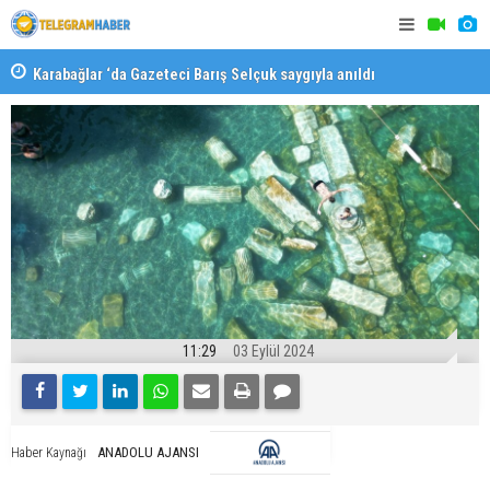
Karabağlar ‘da Gazeteci Barış Selçuk saygıyla anıldı
Konaklı ka
11:29
03 Eylül 2024
ANADOLU AJANSI
Haber Kaynağı