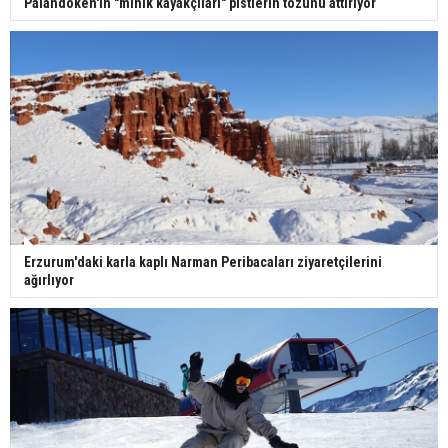
Palandöken'in "minik kayakçıları" pistlerin tozunu attırıyor
Erzurum'daki karla kaplı Narman Peribacaları ziyaretçilerini
ağırlıyor