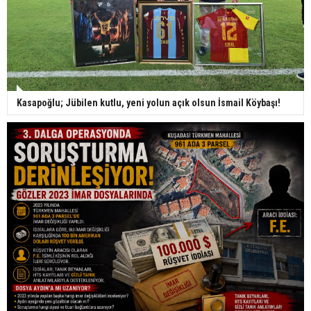
Kasapoğlu; Jübilen kutlu, yeni yolun açık olsun İsmail Köybaşı!