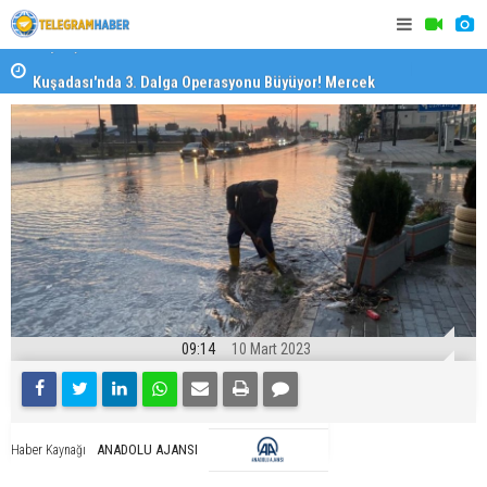
il
Kuşadası'nda 3. Dalga Operasyonu Büyüyor! Mercek
İzmirli Fi
Altındaki Dosya: 2023 İmar Planları
09:14
10 Mart 2023
ANADOLU AJANSI
Haber Kaynağı