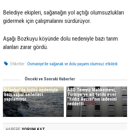
Belediye ekipleri, sağanağın yol açtığı olumsuzlukları
gidermek için çalışmalarını sürdürüyor.
Aşağı Bozkuyu köyünde dolu nedeniyle bazı tarım
alanları zarar gördü.
Etiketler :
Osmaniye’de sağanak ve dolu yaşamı olumsuz etkiledi
Önceki ve Sonraki Haberler
İstanbul'da lodos nedeniyle
ABD Temyiz Mahkemesi,
bazı vapur seferleri
Türkiye'ye ait tarihi eser
yapılamıyor
"Yıldız Avcısı"nın iadesini
reddetti
HABERE
YORUM KAT