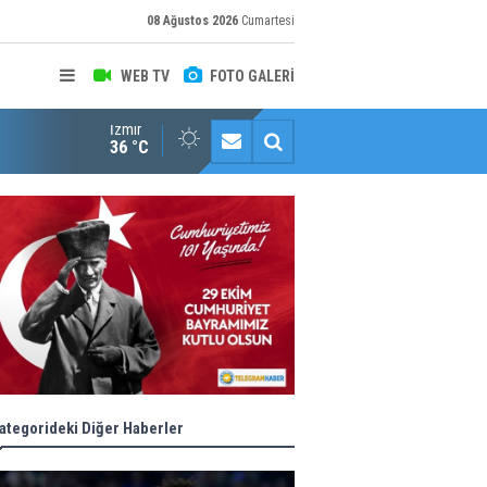
08 Ağustos 2026
Cumartesi
WEB TV
FOTO GALERİ
İzmir
"Toprağını Kaybeden Geleceğini Kaybeder!"
36 °C
ategorideki Diğer Haberler