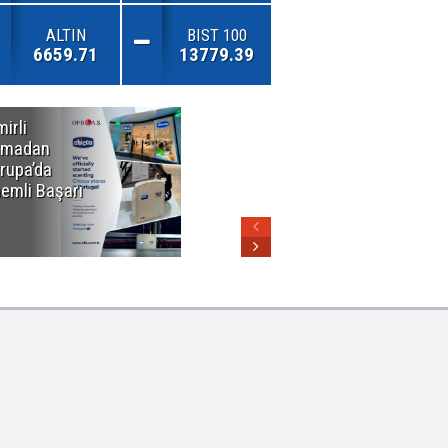
ALTIN
BIST 100
6659.71
13779.39
mirli
Özel Okullarda
rmadan
Alarm Zilleri!
rupa’da
"Teşvikler
emli Başarı
Kalktı, Veli
Devlet Okuluna
Yöneldi"