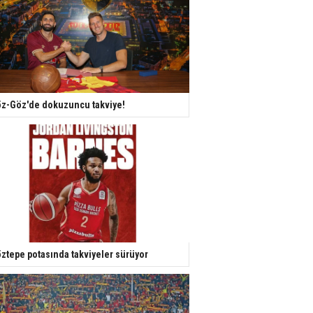
z-Göz'de dokuzuncu takviye!
ztepe potasında takviyeler sürüyor