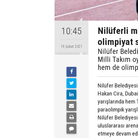
Nilüferli m
10:45
olimpiyat 
19 Şubat 2021
Nilüfer Beled
Milli Takım o
hem de olimpi
Nilüfer Belediyes
Hakan Cira, Dubai
yarışlarında hem 
paraolimpik yarışl
Nilüfer Belediyesi
uluslararası aren
etmeye devam ediyo