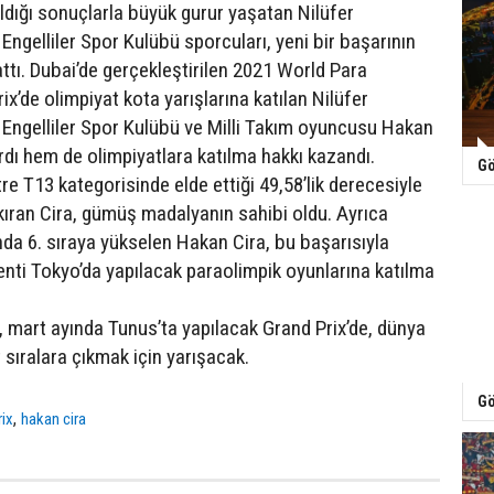
dığı sonuçlarla büyük gurur yaşatan Nilüfer
ngelliler Spor Kulübü sporcuları, yeni bir başarının
ttı. Dubai’de gerçekleştirilen 2021 World Para
ix’de olimpiyat kota yarışlarına katılan Nilüfer
Engelliler Spor Kulübü ve Milli Takım oyuncusu Hakan
rdı hem de olimpiyatlara katılma hakkı kazandı.
Gö
re T13 kategorisinde elde ettiği 49,58’lik derecesiyle
kıran Cira, gümüş madalyanın sahibi oldu. Ayrıca
da 6. sıraya yükselen Hakan Cira, bu başarısıyla
nti Tokyo’da yapılacak paraolimpik oyunlarına katılma
, mart ayında Tunus’ta yapılacak Grand Prix’de, dünya
 sıralara çıkmak için yarışacak.
Gö
,
rix
hakan cira