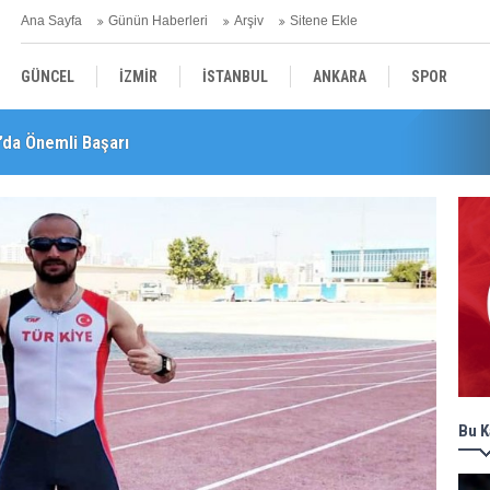
Ana Sayfa
Günün Haberleri
Arşiv
Sitene Ekle
GÜNCEL
İZMİR
İSTANBUL
ANKARA
SPOR
’da Önemli Başarı
leri! "Teşvikler Kalktı, Veli Devlet Okuluna Yöneldi"
YEREL
SAĞLIK
EKONOMİ
POLİTİKA
Bu K