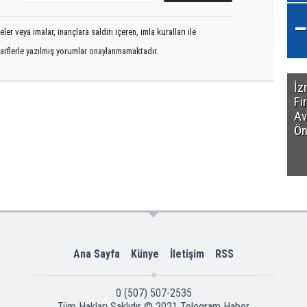
er veya imalar, inançlara saldırı içeren, imla kuralları ile
arflerle yazılmış yorumlar onaylanmamaktadır.
İz
Fi
Av
Ön
Ana Sayfa
Künye
İletişim
RSS
0 (507) 507-2535
Tüm Hakları Saklıdır © 2021
Telegram Haber