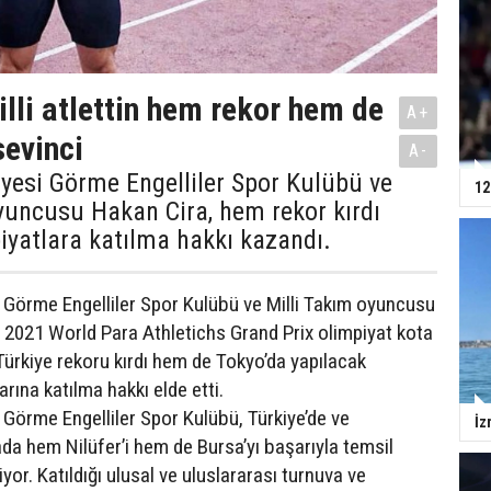
illi atlettin hem rekor hem de
A+
sevinci
A-
iyesi Görme Engelliler Spor Kulübü ve
12
yuncusu Hakan Cira, hem rekor kırdı
yatlara katılma hakkı kazandı.
i Görme Engelliler Spor Kulübü ve Milli Takım oyuncusu
 2021 World Para Athletichs Grand Prix olimpiyat kota
Türkiye rekoru kırdı hem de Tokyo’da yapılacak
arına katılma hakkı elde etti.
 Görme Engelliler Spor Kulübü, Türkiye’de ve
İz
ada hem Nilüfer’i hem de Bursa’yı başarıyla temsil
r. Katıldığı ulusal ve uluslararası turnuva ve