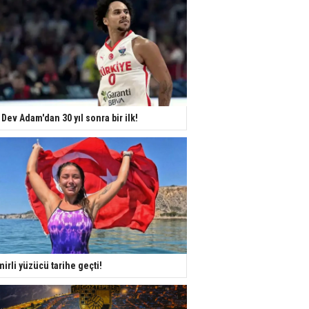
 Dev Adam'dan 30 yıl sonra bir ilk!
mirli yüzücü tarihe geçti!