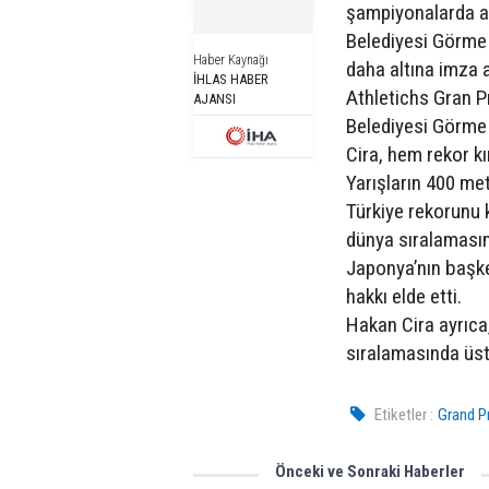
şampiyonalarda al
Belediyesi Görme E
Haber Kaynağı
daha altına imza a
İHLAS HABER
Athletichs Gran Pr
AJANSI
Belediyesi Görme 
Cira, hem rekor kı
Yarışların 400 met
Türkiye rekorunu 
dünya sıralamasın
Japonya’nın başke
hakkı elde etti.
Hakan Cira ayrıca
sıralamasında üst
Etiketler :
Grand P
Önceki ve Sonraki Haberler