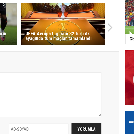
arın
UEFA Avrupa Ligi son 32 turu ilk
ayağında tüm maçlar tamamlandı
Gö