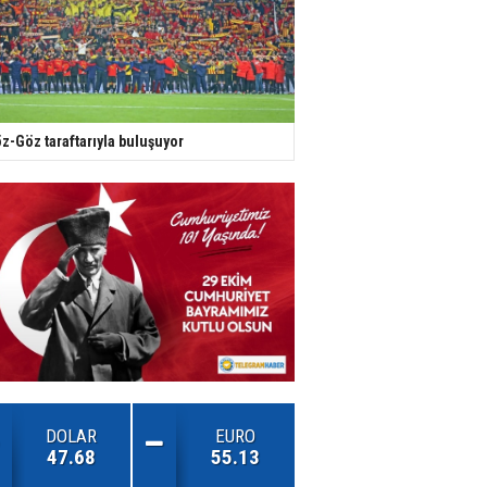
z-Göz taraftarıyla buluşuyor
DOLAR
EURO
47.68
55.13