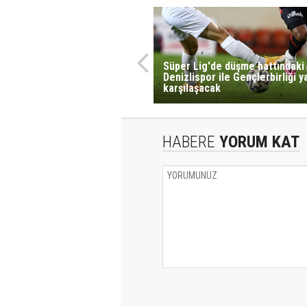
Süper Lig'de düşme hattındaki
Denizlispor ile Gençlerbirliği y
karşılaşacak
HABERE
YORUM KAT