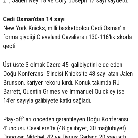
21, Jaden Ivey 18 ve Cory Joseph 17 sayı kaydetti.
Cedi Osman'dan 14 sayı
New York Knicks, milli basketbolcu Cedi Osman'ın
forma giydiği Cleveland Cavaliers'ı 130-116'lık skorla
geçti.
Üst üste 3 olmak üzere 45. galibiyetini elde eden
Doğu Konferansı 5'incisi Knicks'te 48 sayı atan Jalen
Brunson, kariyer rekoru kırdı. Konuk takımda RJ
Barrett, Quentin Grimes ve Immanuel Quickley ise
14'er sayıyla galibiyete katkı sağladı.
Play-off'ları önceden garantileyen Doğu Konferansı
4'üncüsü Cavaliers'ta (48 galibiyet, 30 mağlubiyet)
Donovan Mitchell 42 ve Darius Garland 20 sayı attı.