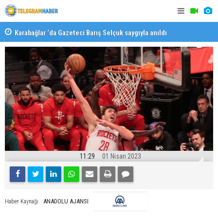
Karabağlar ‘da Gazeteci Barış Selçuk saygıyla anıldı
Konaklı ka
11:29
01 Nisan 2023
ANADOLU AJANSI
Haber Kaynağı