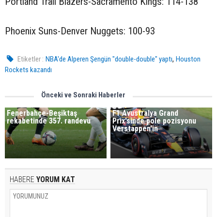
Portland Trail Blazers-Sacramento Kings: 114-138
Phoenix Suns-Denver Nuggets: 100-93
,
Etiketler :
NBA'de Alperen Şengün "double-double" yaptı
Houston
Rockets kazandı
Önceki ve Sonraki Haberler
Fenerbahçe-Beşiktaş
F1 Avustralya Grand
rekabetinde 357. randevu
Prix'sinde pole pozisyonu
Verstappen'in
HABERE
YORUM KAT