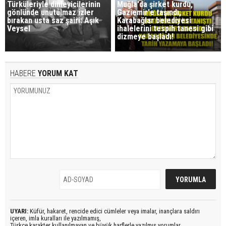
Türküleriyle dinleyicilerinin
Muğla'da şirket kurdu,
gönlünde unutulmaz izler
Gaziemir'e taşındı,
bırakan usta saz şairi: Aşık
Karabağlar belediyesi
Veysel
ihalelerini tespih tanesi gibi
dizmeye başladı!
HABERE
YORUM KAT
UYARI:
Küfür, hakaret, rencide edici cümleler veya imalar, inançlara saldırı
içeren, imla kuralları ile yazılmamış,
Türkçe karakter kullanılmayan ve büyük harflerle yazılmış yorumlar