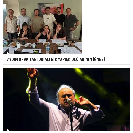
AYDIN ORAK'TAN İDDİALI BİR YAPIM: ÖLÜ ARININ İĞNESİ