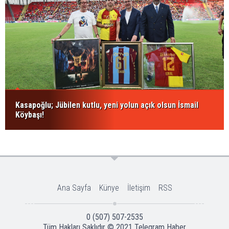
Kasapoğlu; Jübilen kutlu, yeni yolun açık olsun İsmail
Köybaşı!
Ana Sayfa
Künye
İletişim
RSS
0 (507) 507-2535
Tüm Hakları Saklıdır © 2021
Telegram Haber