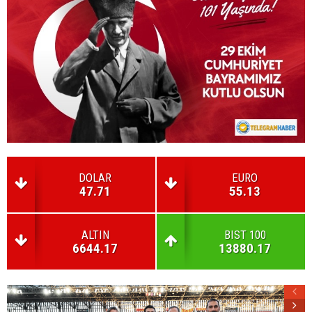
DOLAR
EURO
47.71
55.13
ALTIN
BIST 100
6644.17
13880.17