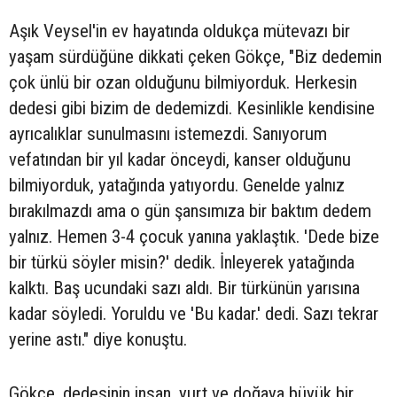
Aşık Veysel'in ev hayatında oldukça mütevazı bir
yaşam sürdüğüne dikkati çeken Gökçe, "Biz dedemin
çok ünlü bir ozan olduğunu bilmiyorduk. Herkesin
dedesi gibi bizim de dedemizdi. Kesinlikle kendisine
ayrıcalıklar sunulmasını istemezdi. Sanıyorum
vefatından bir yıl kadar önceydi, kanser olduğunu
bilmiyorduk, yatağında yatıyordu. Genelde yalnız
bırakılmazdı ama o gün şansımıza bir baktım dedem
yalnız. Hemen 3-4 çocuk yanına yaklaştık. 'Dede bize
bir türkü söyler misin?' dedik. İnleyerek yatağında
kalktı. Baş ucundaki sazı aldı. Bir türkünün yarısına
kadar söyledi. Yoruldu ve 'Bu kadar.' dedi. Sazı tekrar
yerine astı." diye konuştu.
Gökçe, dedesinin insan, yurt ve doğaya büyük bir