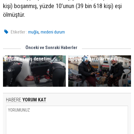
kişi) boşanmış, yüzde 10’unun (39 bin 618 kişi) eşi
ölmüştür.
,
Etiketler :
muğla
medeni durum
Önceki ve Sonraki Haberler
Şişli’de asayiş denetimi
Soğuk, pazarcıları vurdu
HABERE
YORUM KAT