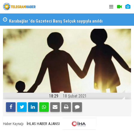
Karabağlar ‘da Gazeteci Barış Selçuk saygıyla anıldı
Konaklı ka
18:29
18 Şubat 2021
İHLAS HABER AJANSI
Haber Kaynağı