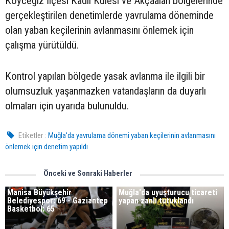
Köyceğiz İlçesi Kadil Kulesi ve Akçaalan bölgelerinde
gerçekleştirilen denetimlerde yavrulama döneminde
olan yaban keçilerinin avlanmasını önlemek için
çalışma yürütüldü.
Kontrol yapılan bölgede yasak avlanma ile ilgili bir
olumsuzluk yaşanmazken vatandaşların da duyarlı
olmaları için uyarıda bulunuldu.
Etiketler :
Muğla'da yavrulama dönemi yaban keçilerinin avlanmasını
önlemek için denetim yapıldı
Önceki ve Sonraki Haberler
Manisa Büyükşehir
Muğla'da uyuşturucu ticareti
Belediyespor: 69 - Gaziantep
yapan zanlı tutuklandı
Basketbol: 65