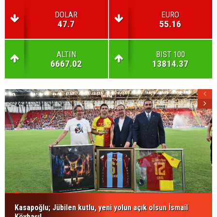
DOLAR
EURO
47.7
55.16
ALTIN
BIST 100
6667.02
13814.37
Kasapoğlu; Jübilen kutlu, yeni yolun açık olsun İsmail
Köybaşı!