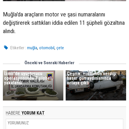
Muğla'da araçların motor ve şasi numaralarını
değiştirerek sattıkları iddia edilen 11 şüpheli gözaltına
alındı.
,
,
Etiketler :
muğla
otomobil
çete
Önceki ve Sonraki Haberler
İzmir'de uyuşturucu
Çeşme: Hortumun verdiği
operasyonunda 7 şüpheli
hasar gün aydınlanınca
yakalandı
ortaya çıktı
HABERE
YORUM KAT