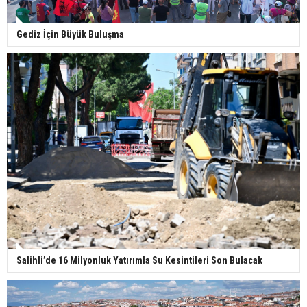
Gediz İçin Büyük Buluşma
Salihli’de 16 Milyonluk Yatırımla Su Kesintileri Son Bulacak