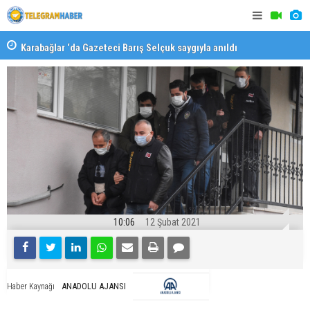
Karabağlar ‘da Gazeteci Barış Selçuk saygıyla anıldı
Konaklı ka
10:06
12 Şubat 2021
ANADOLU AJANSI
Haber Kaynağı