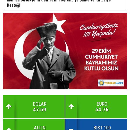
Manisa Büyükşehir’den 15 Bin Öğrenciye Çanta ve Kırtasiye
Desteği
DOLAR
EURO
47.59
54.76
ALTIN
BIST 100