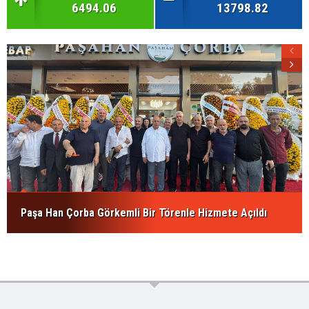
6494.06
13798.82
Paşa Han Çorba Görkemli Bir Törenle Hizmete Açıldı