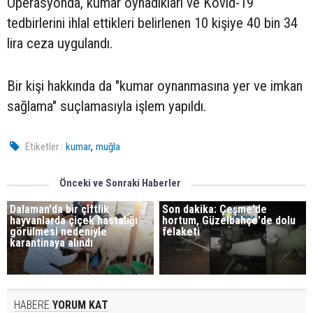
Operasyonda, kumar oynadıkları ve Kovid-19
tedbirlerini ihlal ettikleri belirlenen 10 kişiye 40 bin 34
lira ceza uygulandı.
Bir kişi hakkında da "kumar oynanmasına yer ve imkan
sağlama" suçlamasıyla işlem yapıldı.
,
Etiketler :
kumar
muğla
Önceki ve Sonraki Haberler
Dalaman'da bir çiftlik
Son dakika: Çeşme'de
hayvanlarda çiçek hastalığı
hortum, Güzelbahçe'de dolu
görülmesi nedeniyle
felaketi
karantinaya alındı
HABERE
YORUM KAT