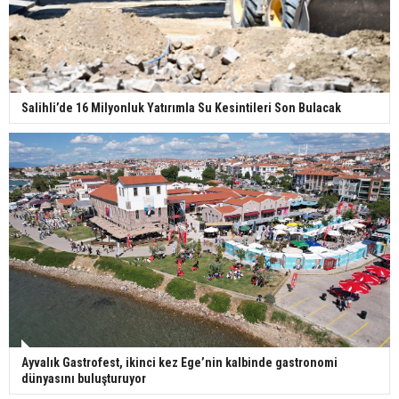
Salihli’de 16 Milyonluk Yatırımla Su Kesintileri Son Bulacak
Ayvalık Gastrofest, ikinci kez Ege’nin kalbinde gastronomi
dünyasını buluşturuyor