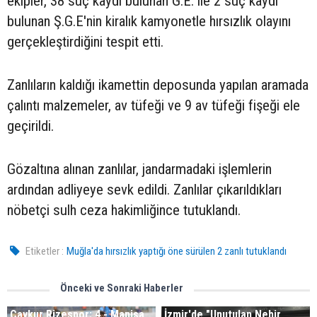
ekipler, 38 suç kaydı bulunan G.E. ile 2 suç kaydı
bulunan Ş.G.E'nin kiralık kamyonetle hırsızlık olayını
gerçekleştirdiğini tespit etti.
Zanlıların kaldığı ikamettin deposunda yapılan aramada
çalıntı malzemeler, av tüfeği ve 9 av tüfeği fişeği ele
geçirildi.
Gözaltına alınan zanlılar, jandarmadaki işlemlerin
ardından adliyeye sevk edildi. Zanlılar çıkarıldıkları
nöbetçi sulh ceza hakimliğince tutuklandı.
Etiketler :
Muğla'da hırsızlık yaptığı öne sürülen 2 zanlı tutuklandı
Önceki ve Sonraki Haberler
Çaykur Rizespor: 4 - Manisa
İzmir'de "Unutulan Nehir